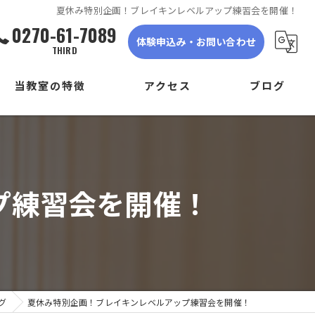
夏休み特別企画！ブレイキンレベルアップ練習会を開催！
0270-61-7089
体験申込み・お問い合わせ
THIRD
当教室の特徴
アクセス
ブログ
ダンス
DANCE STUDIO TRIGER FIRST
子ども
DANCE STUDIO TRIGER SECOND
プ練習会を開催！
初心者
DANCE STUDIO TRIGER THIRD
体験
見学
グ
夏休み特別企画！ブレイキンレベルアップ練習会を開催！