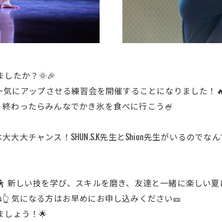
したか？🌞🎉
を一気にアップさせる練習会を開催することになりました！
終わったらみんなでかき氷を食べに行こう🍧
大チャンス！SHUN.S.K先生とShion先生がいるので
🕺 新しい技を学び、スキルを磨き、友達と一緒に楽しい
 気になる方はお早めにお申し込みください🎫
ましょう！🌟