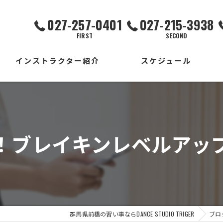
027-257-0401
027-215-3938
FIRST
SECOND
インストラクター紹介
スケジュール
FIRST校
SECOND校
！ブレイキンレベルアッ
THIRD校
出張校
群馬県前橋の習い事ならDANCE STUDIO TRIGER
ブロ