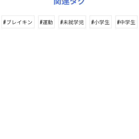
関連タグ
視聴する
視聴する
#ブレイキン
#運動
#未就学児
#小学生
#中学生