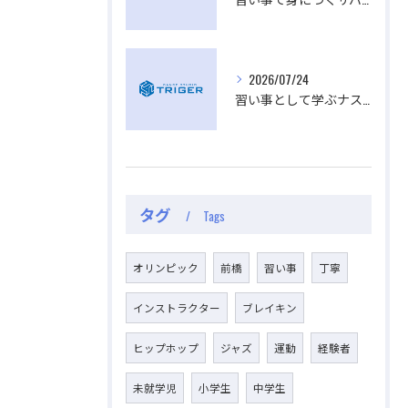
2026/07/24
習い事として学ぶナス栽培初心者でも苗から支柱や剪定のコツまで失敗しない育て方
タグ
Tags
オリンピック
前橋
習い事
丁寧
インストラクター
ブレイキン
ヒップホップ
ジャズ
運動
経験者
未就学児
小学生
中学生