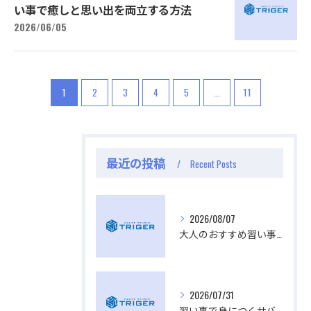
い事で癒しと思い出を両立する方法
2026/06/05
1
2
3
4
5
...
11
公式ラジオ番組「ダンスのとなり」スタート！ スタ
公式ラジオ番組「ダンスのとなり」スタート！ スタ
最近の投稿
Recent Posts
ジオのこと、先生たちのことなどゆるく配信中
ジオのこと、先生たちのことなどゆるく配信中
視聴する
視聴する
2026/08/07
大人のおすすめ習い事で無理なく続く趣味とストレス発散が両立できる選び方
2026/07/31
習い事で身につくサバイバルスキル群馬県ならではの実践体験と選び方ガイド