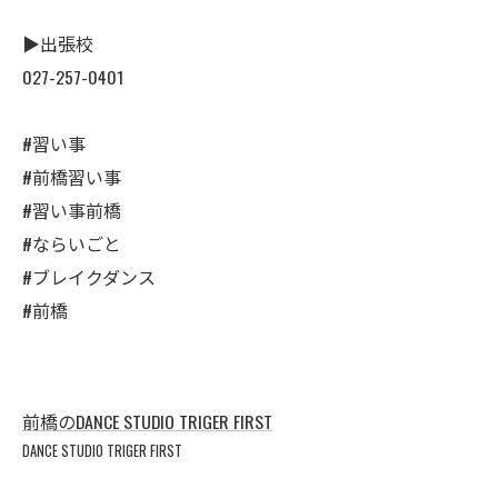
▶︎出張校
027-257-0401
#習い事
#前橋習い事
#習い事前橋
#ならいごと
#ブレイクダンス
公式ラジオ番組「ダンスのとなり」スタート！ スタ
公式ラジオ番組「ダンスのとなり」スタート！ スタ
ジオのこと、先生たちのことなどゆるく配信中
ジオのこと、先生たちのことなどゆるく配信中
#前橋
視聴する
視聴する
前橋のDANCE STUDIO TRIGER FIRST
DANCE STUDIO TRIGER FIRST