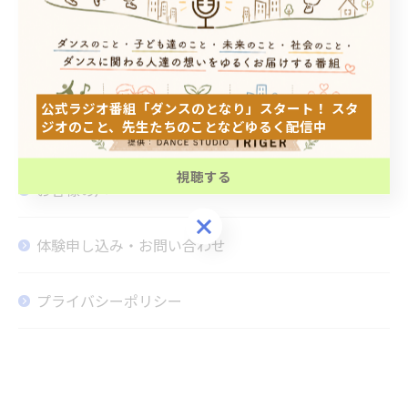
DANCE STUDIO TRIGER THIRD
ブログ
公式ラジオ番組「ダンスのとなり」スタート！ スタ
ジオのこと、先生たちのことなどゆるく配信中
コラム
公式ラジオ番組「ダンスのとなり」スタート！ スタ
ジオのこと、先生たちのことなどゆるく配信中
視聴する
お客様の声
視聴する
体験申し込み・お問い合わせ
プライバシーポリシー