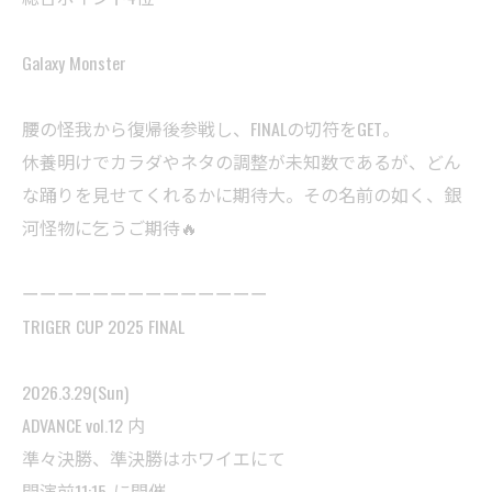
Galaxy Monster
腰の怪我から復帰後参戦し、FINALの切符をGET。
休養明けでカラダやネタの調整が未知数であるが、どん
な踊りを見せてくれるかに期待大。その名前の如く、銀
河怪物に乞うご期待🔥
ーーーーーーーーーーーーーー
TRIGER CUP 2025 FINAL
2026.3.29(Sun)
ADVANCE vol.12 内
準々決勝、準決勝はホワイエにて
開演前11:15-に開催。