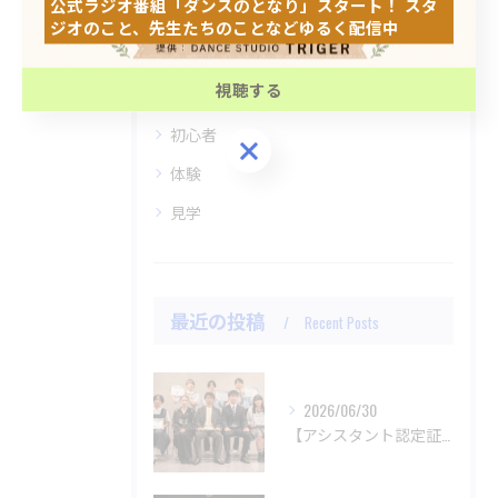
公式ラジオ番組「ダンスのとなり」スタート！ スタ
DANCE STUDIO TRIGER SECOND
ジオのこと、先生たちのことなどゆるく配信中
ダンス
公式ラジオ番組「ダンスのとなり」スタート！ スタ
ジオのこと、先生たちのことなどゆるく配信中
視聴する
子ども
初心者
視聴する
体験
見学
最近の投稿
Recent Posts
2026/06/30
【アシスタント認定証授与式】