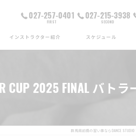
027-257-0401
027-215-3938
FIRST
SECOND
インストラクター紹介
スケジュール
FIRST校
SECOND校
ER CUP 2025 FINAL バ
THIRD校
出張校
群馬県前橋の習い事ならDANCE STUDIO T