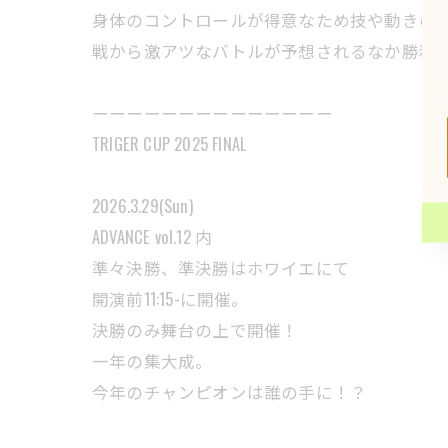
身体のコントロールが得意なため技や動きの質
戦から激アツなバトルが予想されるなか勝利を手に
ーーーーーーーーーーーーーー
TRIGER CUP 2025 FINAL
2026.3.29(Sun)
ADVANCE vol.12 内
準々決勝、準決勝はホワイエにて
開演前11:15-に開催。
決勝のみ舞台の上で開催！
一年の集大成。
今年のチャンピオンは誰の手に！？