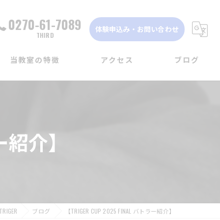
0270-61-7089
体験申込み・お問い合わせ
THIRD
当教室の特徴
アクセス
ブログ
ダンス
DANCE STUDIO TRIGER FIRST
子ども
DANCE STUDIO TRIGER SECOND
トラー紹介】
初心者
DANCE STUDIO TRIGER THIRD
体験
見学
RIGER
ブログ
【TRIGER CUP 2025 FINAL バトラー紹介】