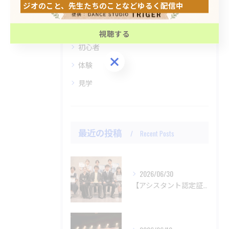
ジオのこと、先生たちのことなどゆるく配信中
ダンス
公式ラジオ番組「ダンスのとなり」スタート！ スタ
子ども
ジオのこと、先生たちのことなどゆるく配信中
視聴する
初心者
視聴する
体験
見学
最近の投稿
Recent Posts
2026/06/30
【アシスタント認定証授与式】