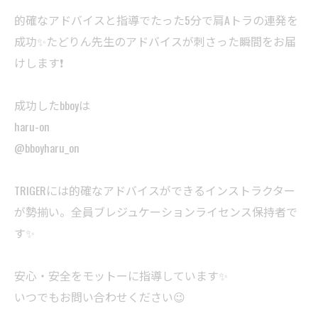
的確なアドバイスと指導でたった5分で肩Aトラの連発を
成功✨たどりん先生のアドバイスが刺さった瞬間をお届
けします❗️
成功したbboyは
haru-on
@bboyharu_on
TRIGERには的確なアドバイスができるインストラクター
が勢揃い。全員ブレジュケーションライセンス保持者で
す✨
安心・安全をモットーに指導しています✨
いつでもお問い合わせください😉