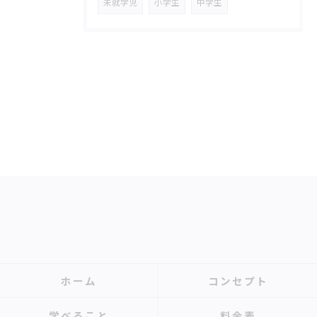
未就学児
小学生
中学生
ホーム
コンセプト
学べること
料金表