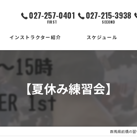
027-257-0401
027-215-3938
FIRST
SECOND
インストラクター紹介
スケジュール
FIRST校
SECOND校
【夏休み練習会】
THIRD校
出張校
群馬県前橋の習い事な