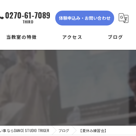
0270-61-7089
体験申込み・お問い合わせ
THIRD
当教室の特徴
アクセス
ブログ
ダンス
DANCE STUDIO TRIGER FIRST
子ども
DANCE STUDIO TRIGER SECOND
初心者
DANCE STUDIO TRIGER THIRD
体験
見学
らDANCE STUDIO TRIGER
ブログ
【夏休み練習会】