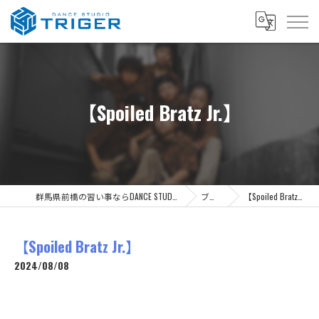
【Spoiled Bratz Jr.】
群馬県前橋の習い事ならDANCE STUDIO TRIGER
ブログ
【Spoiled Bratz Jr.】
【Spoiled Bratz Jr.】
2024/08/08