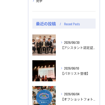
見学
最近の投稿
Recent Posts
2026/06/30
公式ラジオ番組「ダンスのとなり」スタート！ スタ
公式ラジオ番組「ダンスのとなり」スタート！ スタ
【アシスタント認定証授与式】
ジオのこと、先生たちのことなどゆるく配信中
ジオのこと、先生たちのことなどゆるく配信中
視聴する
視聴する
2026/06/10
【パネリスト登壇】
2026/06/04
【オフショットフォトコンテスト審査結果】