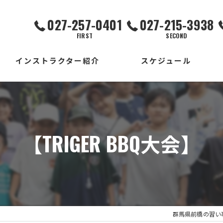
027-257-0401
027-215-3938
FIRST
SECOND
インストラクター紹介
スケジュール
FIRST校
SECOND校
【TRIGER BBQ大会】
THIRD校
出張校
群馬県前橋の習い事ならD