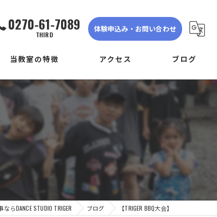
0270-61-7089
体験申込み・お問い合わせ
THIRD
当教室の特徴
アクセス
ブログ
ダンス
DANCE STUDIO TRIGER FIRST
子ども
DANCE STUDIO TRIGER SECOND
初心者
DANCE STUDIO TRIGER THIRD
体験
見学
ANCE STUDIO TRIGER
ブログ
【TRIGER BBQ大会】