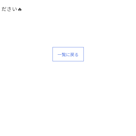
ださい🔥
一覧に戻る
公式ラジオ番組「ダンスのとなり」スタート！ スタ
公式ラジオ番組「ダンスのとなり」スタート！ スタ
ジオのこと、先生たちのことなどゆるく配信中
ジオのこと、先生たちのことなどゆるく配信中
視聴する
視聴する