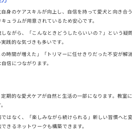
習い事で両立できる愛犬ケアと日常生活
主自身のケアスキルが向上し、自信を持って愛犬と向き合
忙しい方におすすめの習い事トリミング法
リキュラムが用意されているため安心です。
習い事で実現する効率的なトリミング学習
流しながら、「こんなときどうしたらいいの？」という疑
習い事なら働きながらも愛犬を美しく保てる
い実践的な気づきも多いです。
事故を防ぎ愛犬を守る習い事学習のすすめ
との時間が増えた」「トリマーに任せきりだった不安が解
習い事で学ぶトリミング事故防止のポイント
公式ラジオ番組「ダンスのとなり」スタート！ スタ
公式ラジオ番組「ダンスのとなり」スタート！ スタ
ジオのこと、先生たちのことなどゆるく配信中
ジオのこと、先生たちのことなどゆるく配信中
な自信につながります。
安全重視の習い事で愛犬を守る理由とは
習い事が事故リスクを減らすための工夫
視聴する
視聴する
習い事で身につくトリミング安全対策の基礎
愛犬の健康を守る習い事トリミングの習慣
、定期的な愛犬ケアが自然と生活の一部になります。教室
す。
務ではなく、「楽しみながら続けられる」新しい習慣へと
談できるネットワークも構築できます。