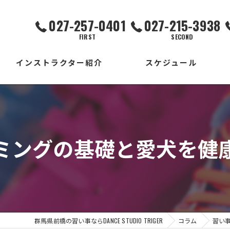
027-257-0401
027-215-3938
FIRST
SECOND
インストラクター紹介
スケジュール
FIRST校
SECOND校
ミングの基礎と愛犬を健
THIRD校
出張校
群馬県前橋の習い事ならDANCE STUDIO TRIGER
コラム
習い