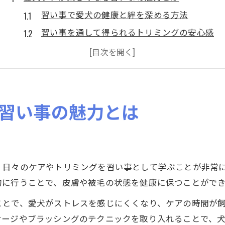
習い事で愛犬の健康と絆を深める方法
習い事を通して得られるトリミングの安心感
飼い主の自信につながる習い事体験の魅力
習い事が愛犬ケアの新習慣になる理由
習い事で学ぶ愛犬ケアの楽しさと工夫
自宅で実践するトリミング習い事の始め方
習い事の魅力とは
おうちで始める習い事トリミングの基本手順
習い事で学ぶ自宅ケアのコツとポイント
自宅でのトリミング習い事成功の秘訣とは
、日々のケアやトリミングを習い事として学ぶことが非常
習い事を活用した自宅トリミングの始め方
的に行うことで、皮膚や被毛の状態を健康に保つことがで
習い事で身につくケア知識と自宅実践法
ことで、愛犬がストレスを感じにくくなり、ケアの時間が
犬種に合わせたお手入れ習得なら習い事が安心
サージやブラッシングのテクニックを取り入れることで、