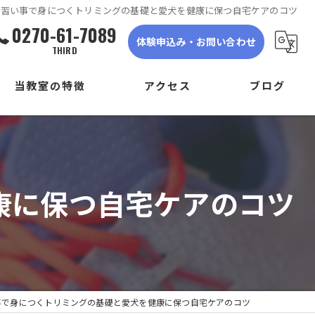
習い事で身につくトリミングの基礎と愛犬を健康に保つ自宅ケアのコツ
0270-61-7089
体験申込み・お問い合わせ
THIRD
当教室の特徴
アクセス
ブログ
ダンス
DANCE STUDIO TRIGER FIRST
子ども
DANCE STUDIO TRIGER SECOND
康に保つ自宅ケアのコツ
初心者
DANCE STUDIO TRIGER THIRD
体験
見学
事で身につくトリミングの基礎と愛犬を健康に保つ自宅ケアのコツ