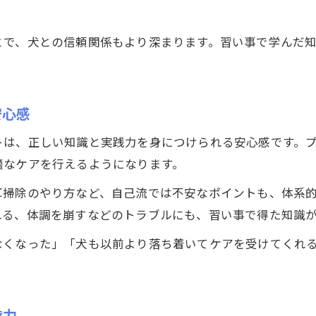
犬種ごとに違うトリミング習い事のポイント
習い事なら犬種別の正しいケアも身につく
とで、犬との信頼関係もより深まります。習い事で学んだ
習い事で学ぶ犬の種類別お手入れ基礎知識
多様な犬種に対応する習い事の安心感とは
習い事が犬種ごとのケア不安を解消する理由
安心感
毎日の習慣にできるトリミング基礎のコツ
トは、正しい知識と実践力を身につけられる安心感です。
習い事で学ぶ毎日のトリミング習慣化の秘訣
適なケアを行えるようになります。
日常ケアが続く習い事トリミングのポイント
耳掃除のやり方など、自己流では不安なポイントも、体系
習い事で得られるトリミング基礎力と実践法
れる、体調を崩すなどのトラブルにも、習い事で得た知識
自宅ケアに役立つ習い事トリミングのコツ
なくなった」「犬も以前より落ち着いてケアを受けてくれ
習い事で身につくトリミング継続の工夫
働きながら学べるトリミング習い事のポイント
働きながらできる習い事トリミングの選び方
魅力