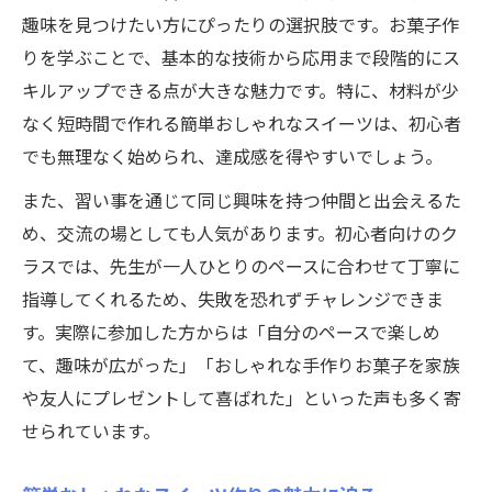
介
趣味を見つけたい方にぴったりの選択肢です。お菓子作
材料少なく作れる人気スイーツの作り方
りを学ぶことで、基本的な技術から応用まで段階的にス
女子力高い手作りお菓子で差をつける方法
キルアップできる点が大きな魅力です。特に、材料が少
トレンドの手作りスイーツを習い事で体験
なく短時間で作れる簡単おしゃれなスイーツは、初心者
材料が少ない超簡単お菓子習得法
でも無理なく始められ、達成感を得やすいでしょう。
材料少なめスイーツを習い事で楽しく練習
また、習い事を通じて同じ興味を持つ仲間と出会えるた
超簡単お菓子で手作りスイーツの第一歩
め、交流の場としても人気があります。初心者向けのク
ラスでは、先生が一人ひとりのペースに合わせて丁寧に
習い事で学ぶ時短＆簡単スイーツレシピ
指導してくれるため、失敗を恐れずチャレンジできま
手作りお菓子のコツを材料選びから伝授
す。実際に参加した方からは「自分のペースで楽しめ
人気の材料少ないスイーツで女子力向上
て、趣味が広がった」「おしゃれな手作りお菓子を家族
女子力高い手作りお菓子の魅力を解説
や友人にプレゼントして喜ばれた」といった声も多く寄
手作りスイーツで女子力アップの秘訣を紹
せられています。
介
習い事で叶うおしゃれ可愛いお菓子作り体