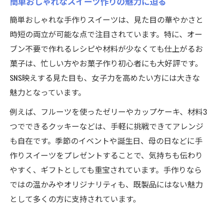
簡単おしゃれなスイーツ作りの魅力に迫る
験
簡単おしゃれな手作りスイーツは、見た目の華やかさと
女子力高い手作りお菓子のトレンドを解説
時短の両立が可能な点で注目されています。特に、オー
おしゃれなスイーツで差がつくプレゼント
ブン不要で作れるレシピや材料が少なくても仕上がるお
術
菓子は、忙しい方やお菓子作り初心者にも大好評です。
習い事で身につくお菓子作りの女子力テク
SNS映えする見た目も、女子力を高めたい方には大きな
魅力となっています。
今話題のおしゃれスイーツを自宅で挑戦
自宅で楽しむ話題の手作りスイーツに挑戦
例えば、フルーツを使ったゼリーやカップケーキ、材料3
習い事で学ぶおしゃれスイーツの作り方
つでできるクッキーなどは、手軽に挑戦できてアレンジ
も自在です。季節のイベントや誕生日、母の日などに手
簡単なのに映えるスイーツレシピを伝授
作りスイーツをプレゼントすることで、気持ちも伝わり
人気の手作りお菓子でSNS映えを狙うコツ
やすく、ギフトとしても重宝されています。手作りなら
女子力高めるおしゃれお菓子の作り方解説
ではの温かみやオリジナリティも、既製品にはない魅力
習い事ならではの人気お菓子一覧を紹介
として多くの方に支持されています。
習い事で人気の手作りスイーツ一覧を公開