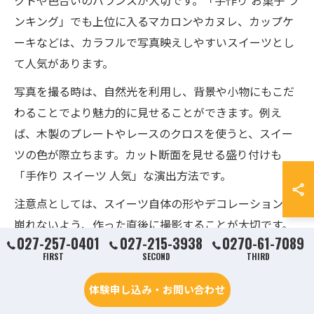
クトや色合いのバランスが大切です。「手作り お菓子 ラ
ンキング」でも上位に入るマカロンやカヌレ、カップケ
ーキなどは、カラフルで写真映えしやすいスイーツとし
て人気があります。
写真を撮る時は、自然光を利用し、背景や小物にもこだ
わることでより魅力的に見せることができます。例え
ば、木製のプレートやレースのクロスを使うと、スイー
ツの色が際立ちます。カット断面を見せる盛り付けも
「手作り スイーツ 人気」な演出方法です。
注意点としては、スイーツ自体の形やデコレーションが
崩れないよう、作った直後に撮影することが大切です。
027-257-0401
027-215-3938
0270-61-7089
作り置きの場合は保存方法にも気を配り、鮮度を保った
FIRST
SECOND
THIRD
状態で撮影しましょう。
体験申し込み・お問い合わせ
女子力高めるおしゃれお菓子の作り方解説