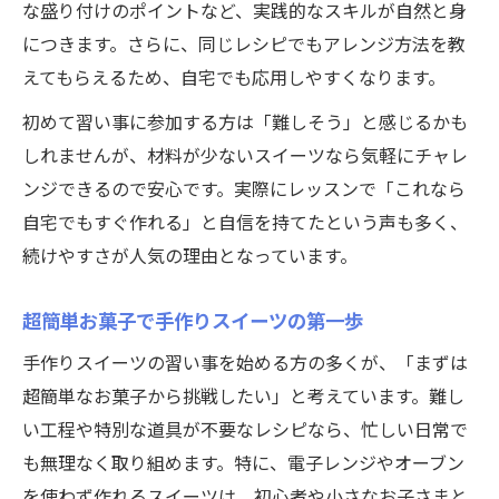
な盛り付けのポイントなど、実践的なスキルが自然と身
につきます。さらに、同じレシピでもアレンジ方法を教
えてもらえるため、自宅でも応用しやすくなります。
初めて習い事に参加する方は「難しそう」と感じるかも
しれませんが、材料が少ないスイーツなら気軽にチャレ
公式ラジオ番組「ダンスのとなり」スタート！ スタ
公式ラジオ番組「ダンスのとなり」スタート！ スタ
ンジできるので安心です。実際にレッスンで「これなら
ジオのこと、先生たちのことなどゆるく配信中
ジオのこと、先生たちのことなどゆるく配信中
自宅でもすぐ作れる」と自信を持てたという声も多く、
視聴する
視聴する
続けやすさが人気の理由となっています。
超簡単お菓子で手作りスイーツの第一歩
手作りスイーツの習い事を始める方の多くが、「まずは
超簡単なお菓子から挑戦したい」と考えています。難し
い工程や特別な道具が不要なレシピなら、忙しい日常で
も無理なく取り組めます。特に、電子レンジやオーブン
を使わず作れるスイーツは、初心者や小さなお子さまと