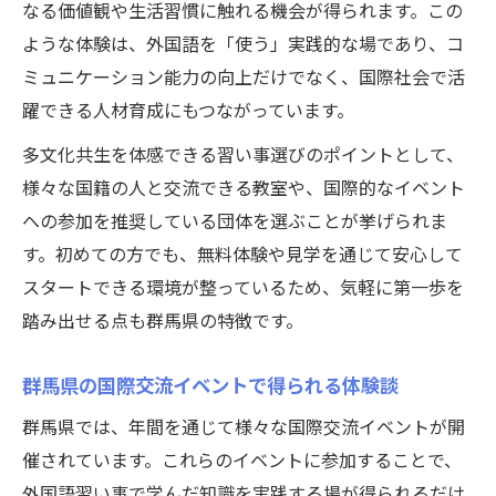
なる価値観や生活習慣に触れる機会が得られます。この
ような体験は、外国語を「使う」実践的な場であり、コ
ミュニケーション能力の向上だけでなく、国際社会で活
躍できる人材育成にもつながっています。
多文化共生を体感できる習い事選びのポイントとして、
公式ラジオ番組「ダンスのとなり」スタート！ スタ
公式ラジオ番組「ダンスのとなり」スタート！ スタ
様々な国籍の人と交流できる教室や、国際的なイベント
ジオのこと、先生たちのことなどゆるく配信中
ジオのこと、先生たちのことなどゆるく配信中
への参加を推奨している団体を選ぶことが挙げられま
視聴する
視聴する
す。初めての方でも、無料体験や見学を通じて安心して
スタートできる環境が整っているため、気軽に第一歩を
踏み出せる点も群馬県の特徴です。
群馬県の国際交流イベントで得られる体験談
群馬県では、年間を通じて様々な国際交流イベントが開
催されています。これらのイベントに参加することで、
外国語習い事で学んだ知識を実践する場が得られるだけ