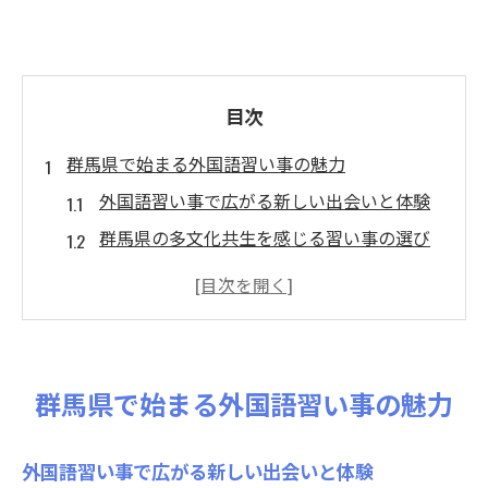
目次
群馬県で始まる外国語習い事の魅力
外国語習い事で広がる新しい出会いと体験
群馬県の多文化共生を感じる習い事の選び
方
外国語習い事が地域コミュニティに与える
影響
習い事を通じて国際交流が身近になる理由
群馬県で始まる外国語習い事の魅力
群馬県で外国語を学ぶ楽しさと学びの環境
地域交流に役立つ外国語習い事選び
外国語習い事で広がる新しい出会いと体験