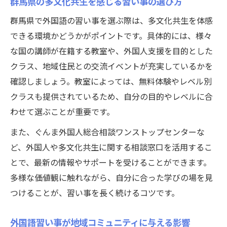
群馬県の多文化共生を感じる習い事の選び方
理由
群馬県で外国語の習い事を選ぶ際は、多文化共生を体感
実例から学ぶ群馬県の外国語教育方法
できる環境かどうかがポイントです。具体的には、様々
外国語習い事の実例に学ぶ教育法のポイン
な国の講師が在籍する教室や、外国人支援を目的とした
ト
クラス、地域住民との交流イベントが充実しているかを
群馬県で注目される外国語教育の特徴とは
確認しましょう。教室によっては、無料体験やレベル別
習い事現場で役立つやさしい日本語の活用
クラスも提供されているため、自分の目的やレベルに合
術
わせて選ぶことが重要です。
外国語教育と多文化共生のつながりを解説
また、ぐんま外国人総合相談ワンストップセンターな
ぐんま外国人総合相談から見る教育支援例
ど、外国人や多文化共生に関する相談窓口を活用するこ
習い事で広がる国際交流と地域活動
とで、最新の情報やサポートを受けることができます。
外国語習い事が国際交流の場になる理由
多様な価値観に触れながら、自分に合った学びの場を見
地域活動と連携した習い事の新しい形
つけることが、習い事を長く続けるコツです。
群馬県の国際交流イベント参加のメリット
外国語習い事が地域コミュニティに与える影響
習い事を通じて地域社会に貢献する方法