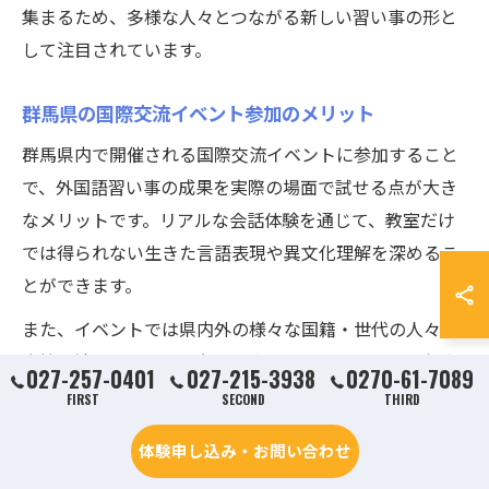
集まるため、多様な人々とつながる新しい習い事の形と
して注目されています。
群馬県の国際交流イベント参加のメリット
群馬県内で開催される国際交流イベントに参加すること
で、外国語習い事の成果を実際の場面で試せる点が大き
なメリットです。リアルな会話体験を通じて、教室だけ
では得られない生きた言語表現や異文化理解を深めるこ
とができます。
また、イベントでは県内外の様々な国籍・世代の人々と
直接交流できるため、友人やネットワーク作りにも役立
027-257-0401
027-215-3938
0270-61-7089
ちます。例えば、留学生との交流会や多文化共生をテー
FIRST
SECOND
THIRD
マにしたワークショップなど、実践的な学びの機会が豊
体験申し込み・お問い合わせ
富です。