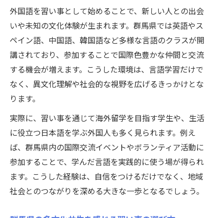
地域交流に強い外国語習い事の選び方のコ
外国語を習い事として始めることで、新しい人との出会
ツ
いや未知の文化体験が生まれます。群馬県では英語やス
習い事でつながる多文化共生群馬県のポイ
ペイン語、中国語、韓国語など多様な言語のクラスが開
ント
講されており、参加することで国際色豊かな仲間と交流
国際交流イベントがある習い事の魅力とは
する機会が増えます。こうした環境は、言語学習だけで
やさしい日本語を学べる習い事の活用法
なく、異文化理解や社会的な視野を広げるきっかけとな
外国語習い事が異文化理解を深める理由
ります。
外国語でつながる群馬県の多文化共生体験
実際に、習い事を通じて海外留学を目指す学生や、生活
外国語習い事で多文化共生を体感する魅力
に役立つ日本語を学ぶ外国人も多く見られます。例え
群馬県の国際交流イベントで得られる体験
ば、群馬県内の国際交流イベントやボランティア活動に
談
参加することで、学んだ言語を実践的に使う場が得られ
ます。こうした経験は、自信をつけるだけでなく、地域
習い事を通じて知る地域文化と国際理解
社会とのつながりを深める大きな一歩となるでしょう。
多文化共生群馬県の実践例と習い事の役割
外国語習い事で地域コミュニティが広がる