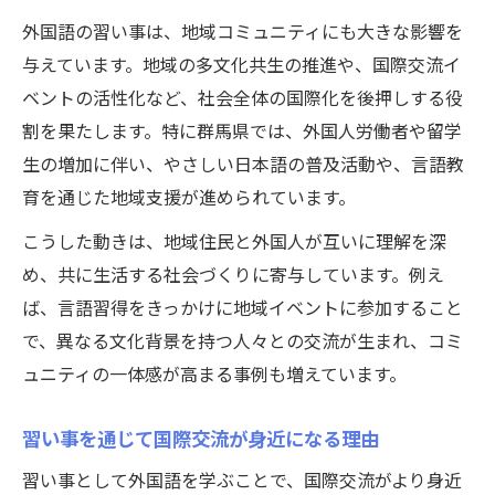
外国語の習い事は、地域コミュニティにも大きな影響を
外国語習い事で交流が深まる仕組みを紹介
与えています。地域の多文化共生の推進や、国際交流イ
ぐんま外国人総合相談の活用法を解説
ベントの活性化など、社会全体の国際化を後押しする役
外国語習い事とぐんま外国人総合相談の連
割を果たします。特に群馬県では、外国人労働者や留学
携法
生の増加に伴い、やさしい日本語の普及活動や、言語教
相談窓口を活用した習い事選びのポイント
育を通じた地域支援が進められています。
やさしい日本語での相談と習い事の活かし
こうした動きは、地域住民と外国人が互いに理解を深
方
め、共に生活する社会づくりに寄与しています。例え
外国人支援と習い事サービスの利用方法
ば、言語習得をきっかけに地域イベントに参加すること
総合相談センターが提供する習い事情報の
で、異なる文化背景を持つ人々との交流が生まれ、コミ
特徴
ュニティの一体感が高まる事例も増えています。
習い事を通じて国際交流が身近になる理由
習い事として外国語を学ぶことで、国際交流がより身近