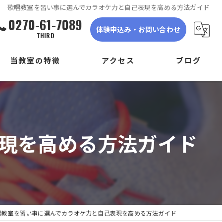
歌唱教室を習い事に選んでカラオケ力と自己表現を高める方法ガイド
0270-61-7089
体験申込み・お問い合わせ
THIRD
当教室の特徴
アクセス
ブログ
ダンス
DANCE STUDIO TRIGER FIRST
子ども
DANCE STUDIO TRIGER SECOND
現を高める方法ガイド
初心者
DANCE STUDIO TRIGER THIRD
体験
見学
唱教室を習い事に選んでカラオケ力と自己表現を高める方法ガイド