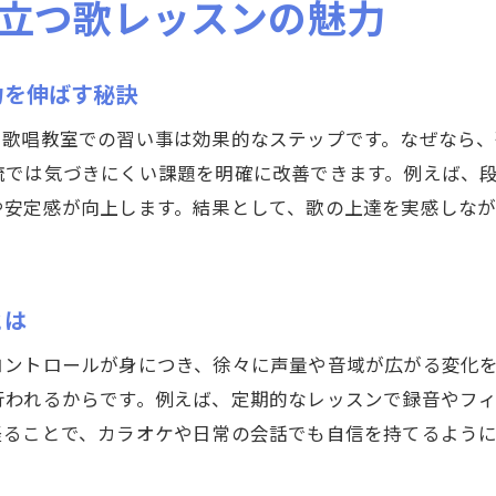
立つ歌レッスンの魅力
呼吸法を習得できる歌唱教室の習い事メリット
習い事で基礎を固める声の出し方教室の魅力
力を伸ばす秘訣
歌唱教室と習い事の発声トレーニング実践法
大人のためのボーカルレッスン活用法を解説
、歌唱教室での習い事は効果的なステップです。なぜなら
習い事として始める大人向けボーカルレッスンの魅
流では気づきにくい課題を明確に改善できます。例えば、
や安定感が向上します。結果として、歌の上達を実感しな
大人が習い事で楽しむボーカルレッスンの選び方
歌唱教室の習い事で大人が得る充実感とは
大人が上達するための習い事活用ボーカルレッスン
とは
習い事で叶える大人の自己表現と歌声の向上
コントロールが身につき、徐々に声量や音域が広がる変化
ボーカルレッスン習い事で大人が学ぶ実践ノウハウ
行われるからです。例えば、定期的なレッスンで録音やフ
継続したレッスンで実感できる歌唱力向上の秘訣
経ることで、カラオケや日常の会話でも自信を持てるよう
習い事の継続が歌唱力向上へ導くポイント
歌唱教室の習い事で続けることで得られる効果