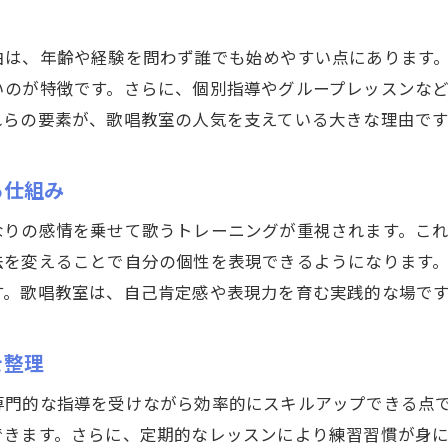
習い事が継続できる歌レッスンの特徴を紹介
ボイストレーニングが自己表現力を磨く理由
由は、年齢や経験を問わず誰でも始めやすい点にあります
習い事で学ぶボイストレーニングの魅力とは
いのが特徴です。さらに、個別指導やグループレッスンな
自己表現力アップに役立つ習い事とボイストレーニ
れらの要素が、歌唱教室の人気を支えている大きな理由です
歌唱教室の習い事で身につく表現力の伸ばし方
ボイストレーニング習い事の効果と実践ポイント
る仕組み
習い事で自己表現が磨かれるボイストレ活用術
なりの感情を乗せて歌うトレーニングが重視されます。こ
歌唱教室のボイストレーニングで得られる自信
法を変えることで自分の個性を表現できるようになります
初心者が安心して続けられる歌唱レッスンとは
す。歌唱教室は、自己肯定感や表現力を育む実践的な場で
習い事初心者が選ぶべき歌唱レッスンのポイント
初心者向け歌レッスンで安心習い事デビュー
を整理
習い事の歌唱教室が初心者に優しい理由を解説
専門的な指導を受けながら効率的にスキルアップできる点
無理なく続けられる習い事としての歌レッスン
できます。さらに、定期的なレッスンにより練習習慣が身に