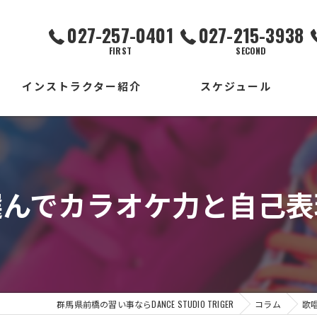
027-257-0401
027-215-3938
FIRST
SECOND
インストラクター紹介
スケジュール
FIRST校
SECOND校
選んでカラオケ力と自己表
THIRD校
出張校
群馬県前橋の習い事ならDANCE STUDIO TRIGER
コラム
歌