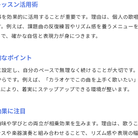
レッスン活用術
歌唱力アップには習い事の継続が大切な理由
事を効果的に活用することが重要です。理由は、個人の歌
歌唱レッスン習い事で実感する成長の瞬間
す。例えば、課題曲の反復練習やリズム感を養うメニュー
習い事で歌唱力が上達しやすいレッスンの特徴
とで、確かな自信と表現力が身につきます。
歌唱教室の習い事でモチベーションを保つコツ
的なポイント
に設定し、自分のペースで無理なく続けることが大切です
からです。例えば、「カラオケでこの曲を上手く歌いたい
れにより、着実にステップアップできる環境が整います。
効果に注目
趣味や学びとの両立が相乗効果を生みます。理由は、歌う
ンスや楽器演奏と組み合わせることで、リズム感や表現の