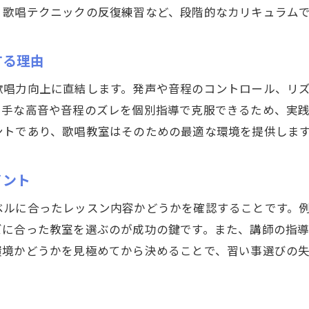
習い事初心者が挫折しない歌唱レッスンの工夫
、歌唱テクニックの反復練習など、段階的なカリキュラム
歌唱教室の習い事で安心を感じるサポート体制
自分らしい歌声を見つける習い事のコツ
する理由
習い事で見つける自分らしい歌声の磨き方
歌唱力向上に直結します。発声や音程のコントロール、リ
歌唱教室で習い事を通じて個性を伸ばす方法
苦手な高音や音程のズレを個別指導で克服できるため、実
自分らしさを大切にする習い事のレッスン選び
公式ラジオ番組「ダンスのとなり」スタート！ スタ
公式ラジオ番組「ダンスのとなり」スタート！ スタ
ントであり、歌唱教室はそのための最適な環境を提供しま
ジオのこと、先生たちのことなどゆるく配信中
ジオのこと、先生たちのことなどゆるく配信中
歌声に自信を持つための習い事活用法
習い事で身につく自己表現力と歌声の関係
イント
視聴する
視聴する
歌唱教室と習い事で叶える理想の自分探し
ベルに合ったレッスン内容かどうかを確認することです。
声の出し方教室で学ぶ発声と呼吸の基本
ズに合った教室を選ぶのが成功の鍵です。また、講師の指
習い事で身につく発声と呼吸の基礎テクニック
環境かどうかを見極めてから決めることで、習い事選びの
声の出し方教室が習い事に人気の理由と効果
発声法を学ぶ習い事で声の魅力を引き出す