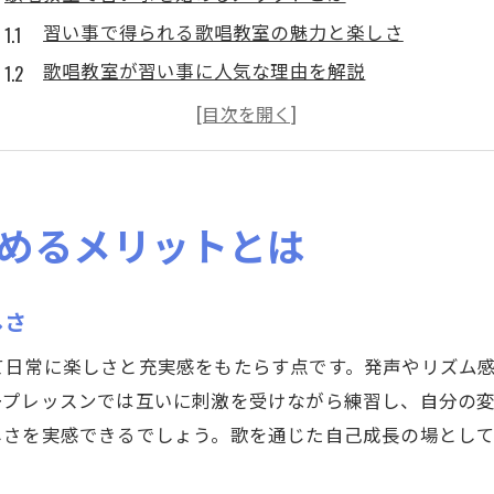
習い事で得られる歌唱教室の魅力と楽しさ
歌唱教室が習い事に人気な理由を解説
歌唱教室の習い事で自己表現力が高まる仕組み
習い事で歌レッスンを始めるメリットを整理
歌唱教室の習い事でカラオケ力が向上する理由
習い事選びで失敗しない歌唱教室のポイント
めるメリットとは
カラオケ力アップに役立つ歌レッスンの魅力
習い事で始める歌レッスンがカラオケ力を伸ばす秘
しさ
歌レッスンの習い事で実感できる変化とは
て日常に楽しさと充実感をもたらす点です。発声やリズム
カラオケ力を高める習い事としての歌レッスン活用
ープレッスンでは互いに刺激を受けながら練習し、自分の
歌レッスンで習い事を始める際の効果的なポイント
しさを実感できるでしょう。歌を通じた自己成長の場とし
歌レッスンと習い事の両立が生む相乗効果に注目