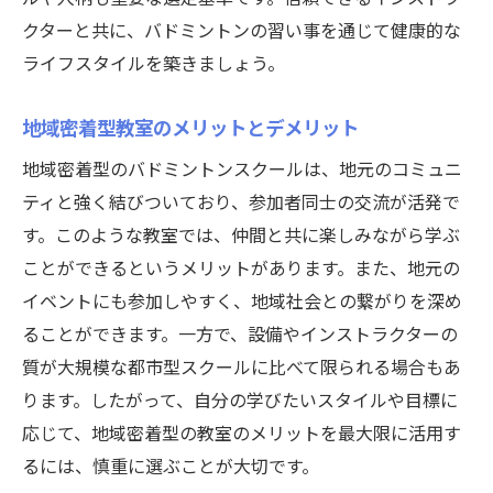
ライフスタイルに合わせたレッスン参加法
クターと共に、バドミントンの習い事を通じて健康的な
群馬県でのバドミントン習い事があなたに与え
ライフスタイルを築きましょう。
る新たな挑戦
地域密着型教室のメリットとデメリット
大会出場を目指したチャレンジのすすめ
地域密着型のバドミントンスクールは、地元のコミュニ
新しい技術習得を目指す学びの場
ティと強く結びついており、参加者同士の交流が活発で
バドミントンでの自己成長を促す方法
す。このような教室では、仲間と共に楽しみながら学ぶ
困難を乗り越えることで得られる達成感
ことができるというメリットがあります。また、地元の
チャレンジ精神を育むためのメンタル強化
イベントにも参加しやすく、地域社会との繋がりを深め
バドミントンを通じた目標達成のプロセス
ることができます。一方で、設備やインストラクターの
質が大規模な都市型スクールに比べて限られる場合もあ
ります。したがって、自分の学びたいスタイルや目標に
応じて、地域密着型の教室のメリットを最大限に活用す
るには、慎重に選ぶことが大切です。