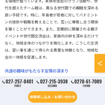
る環境が整っています。家族参加型のクラブ活動や、世
代を超えたチーム戦は、異なる世代間での親睦を深める
良い手段です。特に、年長者が若者に対してバドミント
ンの技術や戦略を教えることで、互いに尊敬し合う関係
を築くことができます。また、定期的に開催される親子
イベントや世代間交流会は、家族内の絆を深めるだけで
なく、地域全体のつながりを強化します。こうした交流
は、習い事を通じて得られる貴重な体験となり、地域社
会の一体感を促進します。
共通の趣味がもたらす友情の深まり
バドミントンは、単なるスポーツ以上に、共通の趣味を
027-257-0401
027-215-3938
0270-61-7089
FIRST
SECOND
THIRD
通じて強い友情を築く機会を提供します。群馬県内のさ
まざまなクラブやサークルに参加することで、同じ目標
体験申し込み・お問い合わせ
を持つ仲間と出会い、自然と友情が育まれます。特に、