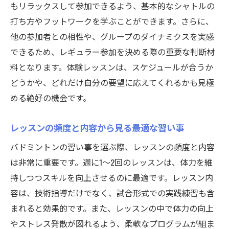
もリラックスして参加できるよう、基本的なシャトルの
コミュニケーション力を高めるバドミント
打ち方やフットワークを学ぶことができます。さらに、
ン
他の参加者との相性や、グループのダイナミクスを実感
バドミントンを通じたコミュニティ形成群馬県
できるため、レギュラー参加を決める際の重要な判断材
での習い事の魅力
料となります。体験レッスンは、スケジュールが合うか
地域のバドミントンクラブ参加の利点
どうかや、どれだけ自分の要望に応えてくれるかも見極
イベントや大会で広がる交流の輪
める絶好の機会です。
コミュニティ活動を通じた地域貢献の方法
レッスンの頻度と内容から見る最適な習い事
異なる世代間の交流を楽しむ方法
バドミントンの習い事を選ぶ際、レッスンの頻度と内容
共通の趣味がもたらす友情の深まり
は非常に重要です。週に1〜2回のレッスンは、体力を維
オンラインコミュニティを活用した情報共
持しつつスキルを向上させるのに最適です。レッスン内
有
容は、技術指導だけでなく、試合形式での実践練習も含
群馬県のバドミントンレッスンで体力と友情を
まれると効果的です。また、レッスンの中で体力の向上
同時に手に入れる
やストレス発散が図れるよう、柔軟なプログラムが組ま