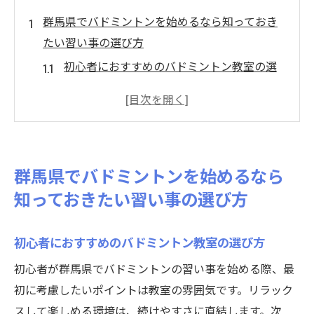
群馬県でバドミントンを始めるなら知っておき
たい習い事の選び方
初心者におすすめのバドミントン教室の選
び方
予算に合ったバドミントンレッスンの探し
方
体験レッスンを活用した教室選びのコツ
群馬県でバドミントンを始めるなら
レッスンの頻度と内容から見る最適な習い
知っておきたい習い事の選び方
事
インストラクターの質で選ぶバドミントン
初心者におすすめのバドミントン教室の選び方
スクール
初心者が群馬県でバドミントンの習い事を始める際、最
地域密着型教室のメリットとデメリット
初に考慮したいポイントは教室の雰囲気です。リラック
初心者でも安心！群馬県内のバドミントンスク
スして楽しめる環境は、続けやすさに直結します。次