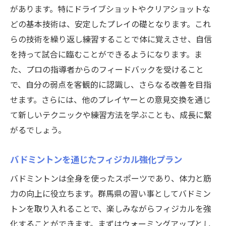
があります。特にドライブショットやクリアショットな
どの基本技術は、安定したプレイの礎となります。これ
らの技術を繰り返し練習することで体に覚えさせ、自信
を持って試合に臨むことができるようになります。ま
た、プロの指導者からのフィードバックを受けること
公式ラジオ番組「ダンスのとなり」スタート！ スタ
公式ラジオ番組「ダンスのとなり」スタート！ スタ
で、自分の弱点を客観的に認識し、さらなる改善を目指
ジオのこと、先生たちのことなどゆるく配信中
ジオのこと、先生たちのことなどゆるく配信中
せます。さらには、他のプレイヤーとの意見交換を通じ
て新しいテクニックや練習方法を学ぶことも、成長に繋
視聴する
視聴する
がるでしょう。
バドミントンを通じたフィジカル強化プラン
バドミントンは全身を使ったスポーツであり、体力と筋
力の向上に役立ちます。群馬県の習い事としてバドミン
トンを取り入れることで、楽しみながらフィジカルを強
化することができます。まずはウォーミングアップとし