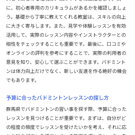
ール徹底ガイド
に、初心者専用のカリキュラムがあるかを確認しましょ
初めての方に優しいバドミントンスクール
う。基礎から丁寧に教えてくれる教室は、スキルの向上
紹介
に大きく寄与します。また、見学や体験レッスンを有効
群馬県の人気スクールトップ3
活用して、実際のレッスン内容やインストラクターとの
バドミントンの基本を学べるプログラム紹
相性をチェックすることも重要です。最後に、口コミや
介
オンラインの評判を参考にすることで、実際の利用者の
見学可能なスクールの探し方と注意点
意見を知り、安心して選ぶことができます。バドミント
フィードバックが豊富なスクールの選び方
ンは体力向上だけでなく、新しい友達を作る絶好の機会
継続しやすい料金プランを提供するスクー
でもあります。
ル
予算に合ったバドミントンレッスンの探し方
習い事でスキルアップ群馬県でのバドミントン
が提供する成長の場
群馬県でバドミントンの習い事を探す際、予算に合った
レッスンを見つけることが重要です。まずは、自分がど
技術向上を目指すためのステップアップ方
の程度の頻度でレッスンを受けたいかを考え、それに応
法