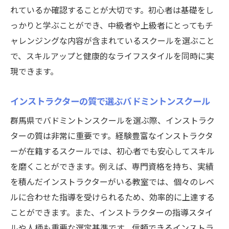
バドミントンで培う持久力と筋力アップ
れているか確認することが大切です。初心者は基礎をし
仲間と切磋琢磨することで得られる成長
っかりと学ぶことができ、中級者や上級者にとってもチ
共同練習から生まれる友情の強化法
ャレンジングな内容が含まれているスクールを選ぶこと
レッスンを通じたチームワークの養成
で、スキルアップと健康的なライフスタイルを同時に実
バドミントンがもたらすストレス発散効果
現できます。
身体と心の健康を手に入れるための秘訣
インストラクターの質で選ぶバドミントンスクール
習い事としてのバドミントンが群馬県で提供す
群馬県でバドミントンスクールを選ぶ際、インストラク
る充実した時間
ターの質は非常に重要です。経験豊富なインストラクタ
趣味としてのバドミントンの楽しみ方
ーが在籍するスクールでは、初心者でも安心してスキル
プライベートレッスンで得られる深い学び
を磨くことができます。例えば、専門資格を持ち、実績
時間を有効活用したレッスンスケジュール
を積んだインストラクターがいる教室では、個々のレベ
仕事帰りに参加できる夜間レッスンの魅力
ルに合わせた指導を受けられるため、効率的に上達する
充実した休日を過ごすためのレッスンプラ
ことができます。また、インストラクターの指導スタイ
ン
ルや人柄も重要な選定基準です。信頼できるインストラ