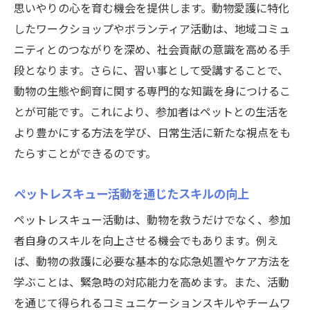
思いやりの心を育む機会を提供します。動物愛護に特化
地域社会に根ざした習い事の意義
したワークショップやボランティア活動は、地域コミュ
動物愛護と習い事の融合群馬県で始まる新たな
ニティとのつながりを深め、社会貢献の意識を高める手
挑戦
段となります。さらに、習い事として受講することで、
動物愛護活動の社会的インパクト
動物の生態や飼育に関する専門的な知識を身につけるこ
習い事を通じた動物愛護の実践例
とが可能です。これにより、参加者はペットとの生活を
群馬県での動物福祉プロジェクト
より豊かにする方法を学び、日常生活に新たな視点をも
たらすことができるのです。
ペットレスキューと教育機関の協力関係
動物愛護を学ぶためのカリキュラム
ペットレスキュー活動を通じたスキルの向上
新しい教育モデルとしてのペットレスキュ
ペットレスキュー活動は、動物を救うだけでなく、参加
ー
者自身のスキルを向上させる機会でもあります。例え
ペットレスキューが群馬県の習い事に与える影
ば、動物の救護に必要な基本的な応急処置やケア方法を
響と展望
学ぶことは、緊急時の対応能力を高めます。また、活動
地域社会への影響とその広がり
を通じて得られるコミュニケーションスキルやチームワ