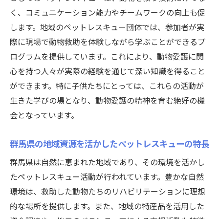
ペットレスキュー活動がもたらす群馬県での習
く、コミュニケーション能力やチームワークの向上も促
い事の新しい可能性
します。地域のペットレスキュー団体では、参加者が実
動物とのふれあいが生活にもたらす豊かさ
際に現場で動物救助を体験しながら学ぶことができるプ
ペットレスキューを通じたコミュニティ形
ログラムを提供しています。これにより、動物愛護に関
成
心を持つ人々が実際の経験を通じて深い知識を得ること
群馬県での持続可能な学びの実践例
ができます。特に子供たちにとっては、これらの活動が
地域イベントでのペットレスキュー体験
生きた学びの場となり、動物愛護の精神を育む絶好の機
ペットレスキューから学ぶ命の大切さ
会となっています。
新しいキャリアパスとしてのペットレスキ
群馬県の地域資源を活かしたペットレスキューの特長
ュー
地域密着型習い事ペットレスキューが群馬県で
群馬県は自然に恵まれた地域であり、その環境を活かし
人気の秘密
たペットレスキュー活動が行われています。豊かな自然
環境は、救助した動物たちのリハビリテーションに理想
地域のニーズに応える習い事の提供
的な場所を提供します。また、地域の特産品を活用した
参加者の声を反映した活動内容