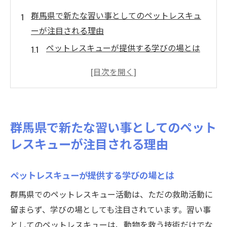
群馬県で新たな習い事としてのペットレスキュ
ーが注目される理由
ペットレスキューが提供する学びの場とは
群馬県の地域資源を活かしたペットレスキ
ューの特長
動物愛護の意識向上が習い事としての魅力
を増す
群馬県で新たな習い事としてのペット
ペットレスキュー活動を通じたスキルの向
レスキューが注目される理由
上
群馬県におけるペットレスキューの社会的
ペットレスキューが提供する学びの場とは
意義
群馬県でのペットレスキュー活動は、ただの救助活動に
地域社会との連携が生む新しい学びの可能
留まらず、学びの場としても注目されています。習い事
性
としてのペットレスキューは、動物を救う技術だけでな