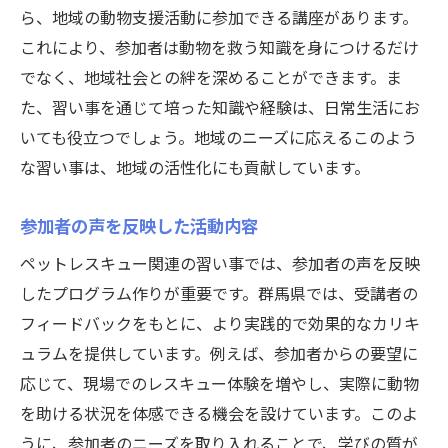
ら、地域の動物支援活動に参加できる講座があります。
これにより、参加者は動物を救う知識を身につけるだけ
でなく、地域社会との絆を深めることができます。ま
た、習い事を通じて培った知識や経験は、日常生活にお
いても役立つでしょう。地域のニーズに応えるこのよう
公式ラジオ番組「ダンスのとなり」スタート！ スタ
公式ラジオ番組「ダンスのとなり」スタート！ スタ
な習い事は、地域の活性化にも貢献しています。
ジオのこと、先生たちのことなどゆるく配信中
ジオのこと、先生たちのことなどゆるく配信中
参加者の声を反映した活動内容
視聴する
視聴する
ペットレスキュー関連の習い事では、参加者の声を反映
したプログラム作りが重要です。群馬県では、受講者の
フィードバックをもとに、より実践的で効果的なカリキ
ュラムを提供しています。例えば、参加者からの要望に
応じて、現場でのレスキュー体験を増やし、実際に動物
を助ける状況を体感できる機会を設けています。このよ
うに、参加者のニーズを取り入れることで、学びの質が