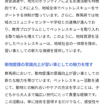
資金調達や、地元のボランティアによる支援活動も特徴
ペットレスキューを支えるボランティアの
的です。これにより、地域全体でペットレスキューをサ
活躍
ポートする体制が整っています。さらに、群馬県では地
群馬県の動物支援ネットワークの存在
域のコミュニティセンターや学校との連携が進んでお
ペットレスキュー体験の多様性が魅力
り、教育プログラムとしてペットレスキューを取り入れ
地域の特性を活かしたオリジナルプログラ
る取り組みも増えています。このように、地域資源を活
ム
かしたペットレスキューは、地域社会の一体感を強め、
群馬県でのペットレスキュー活動を通じた新し
習い事としての新たな価値を提供しています。
い習い事の価値
動物愛護の意識向上が習い事としての魅力を増す
個人の成長を促すペットレスキュー体験
社会貢献と学びの融合
群馬県において、動物愛護の意識向上が習い事としての
新たな魅力を帯びています。ペットレスキュー活動を通
ペットレスキュー活動がもたらす人間関係
じて、動物との触れ合いやケアの方法を学ぶことは、子
の構築
どもから大人まで幅広い世代にとって貴重な経験です。
群馬県での新たなライフスタイルの提案
この活動は、単に技術を習得するだけでなく、感受性や
動物と人間の共生を促進する教育の重要性