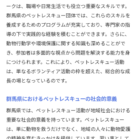
ペットレスキュー活動の未来展望
ークは、職場や日常生活でも役立つ重要なスキルです。
群馬県での習い事としての成長可能性
群馬県のペットレスキュー団体では、これらのスキルを
動物保護活動のグローバル展開
養成するためのプログラムが充実しており、専門家の指
習い事を通じた地域活性化の事例
導の下で実践的な経験を積むことができます。さらに、
動物行動学や環境保護に関する知識も深めることがで
ペットレスキューが切り開く新たな学びの
き、参加者は多面的な視点から問題を解決する能力を身
文化
につけられます。これにより、ペットレスキュー活動
群馬県でのペットレスキュー体験が習い事とし
は、単なるボランティア活動の枠を超えた、総合的な成
て人気を集める
長の場となっているのです。
体験型学習としての革新性
ペットレスキュー体験がもたらす感動と学
群馬県におけるペットレスキューの社会的意義
び
群馬県では、ペットレスキュー活動が地域社会における
地域イベントでの人気プログラム
重要な社会的意義を持っています。ペットレスキュー
群馬県内でのペットレスキューの成功事例
は、単に動物を救うだけでなく、地域の人々に動物愛護
参加者の成長を促す体験型プログラム
の精神を育むきっかけを提供しています。習い事として