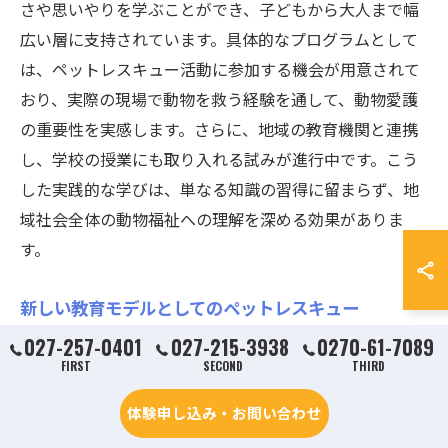
さや思いやりを学ぶことができ、子どもから大人まで幅
広い層に支持されています。具体的なプログラムとして
は、ペットレスキュー活動に参加する機会が用意されて
おり、実際の現場で動物を救う経験を通して、動物愛護
の重要性を実感します。さらに、地域の教育機関と連携
し、学校の授業にも取り入れる試みが進行中です。こう
した実践的な学びは、単なる知識の習得に留まらず、地
域社会全体の動物福祉への理解を深める効果がありま
す。
新しい教育モデルとしてのペットレスキュー
027-257-0401
027-215-3938
0270-61-7089
ペットレスキューは、群馬県で新しい教育モデルとして
FIRST
SECOND
THIRD
注目を集めています。この活動は、動物愛護の理念を実
践的に学ぶ場としてだけでなく、地域コミュニティとの
体験申し込み・お問い合わせ
連携を深める手段としても機能します。特に習い事とし