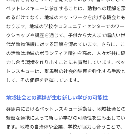
習い事としてのペットレスキューの今後
ペットレスキューに参加することは、動物への理解を深
ペットレスキューを習い事に群馬県で広がる新
めるだけでなく、地域のネットワークを広げる機会とも
たな学びの場
なります。地域の学校やコミュニティセンターでのワー
クショップや講座を通じて、子供から大人まで幅広い世
多様な参加者を受け入れるペットレスキュ
代が動物保護に対する理解を深めています。さらに、こ
ー
の活動は地域のボランティア精神を高め、人々が共に協
地域社会に開かれた学びの場の提供
力し合う環境を作り出すことにも貢献しています。ペッ
ペットレスキューから広がるサステナブル
トレスキューは、群馬県の社会的結束を強化する手段と
な未来
して、その価値を発揮しています。
群馬県でのペットレスキュー教育の広がり
動物愛護を基盤とした教育の価値
地域社会との連携が生む新しい学びの可能性
ペットレスキューが生み出す新たな教育の
群馬県におけるペットレスキュー活動は、地域社会との
形
緊密な連携によって新しい学びの可能性を生み出してい
ます。地域の自治体や企業、学校が協力し合うことで、