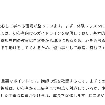
大人のための落ち着いた折り紙体験
群馬県の折り紙教室で広がる新たな可能性
折り紙から広がるアートの世界
安心して学べる環境が整っています。まず、体験レッスン
地域社会との交流を深める折り紙活動
室では、初心者向けのガイドラインを提供しており、基本
折り紙作品の販売とビジネス展開
、群馬県内の教室は自然豊かな環境にあるため、心を落ち
公式ラジオ番組「ダンスのとなり」スタート！ スタ
公式ラジオ番組「ダンスのとなり」スタート！ スタ
折り紙を活用した地域イベントの企画
める手助けをしてくれるため、習い事として非常に有益で
ジオのこと、先生たちのことなどゆるく配信中
ジオのこと、先生たちのことなどゆるく配信中
折り紙技術を活かした新しいプロジェクト
。
折り紙による地域貢献活動の取り組み
視聴する
視聴する
習い事としての折り紙の魅力群馬県で得られる充実感
折り紙を通じた人生の豊かさ
は重要なポイントです。講師の質を確認するには、まずそ
心を満たす折り紙の達成感
ス編成は、初心者から上級者まで幅広く対応しているか、
習い事としての折り紙の社会的意義
わせた丁寧な指導が受けられ、成長を促進します。口コミ
折り紙がもたらすコミュニティの絆