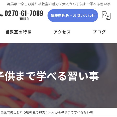
群馬県で楽しむ折り紙教室の魅力：大人から子供まで学べる習い事
0270-61-7089
体験申込み・お問い合わせ
THIRD
当教室の特徴
アクセス
ブログ
ダンス
DANCE STUDIO TRIGER FIRST
子ども
DANCE STUDIO TRIGER SECOND
子供まで学べる習い事
初心者
DANCE STUDIO TRIGER THIRD
体験
見学
群馬県で楽しむ折り紙教室の魅力：大人から子供まで学べる習い事