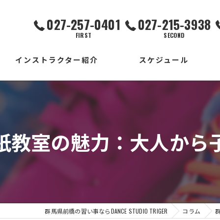
027-257-0401
027-215-3938
FIRST
SECOND
インストラクター紹介
スケジュール
FIRST校
SECOND校
紙教室の魅力：大人から
THIRD校
出張校
群馬県前橋の習い事ならDANCE STUDIO TRIGER
コラム