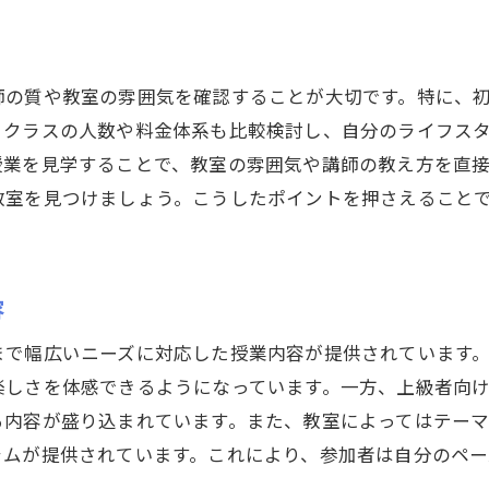
創造力を高める群馬県の折り紙教室の魅力
創造力を引き出す折り紙レッスン
折り紙で学ぶ色彩感覚とデザイン
師の質や教室の雰囲気を確認することが大切です。特に、
個性を活かした折り紙作品の発表会
、クラスの人数や料金体系も比較検討し、自分のライフス
折り紙を通じたクリエイティブな発想法
授業を見学することで、教室の雰囲気や講師の教え方を直
群馬県の折り紙コンテスト参加への道
教室を見つけましょう。こうしたポイントを押さえること
折り紙教室が提供する新しい視点
大人も子供も楽しめる群馬県の折り紙趣味の世界
容
親子で楽しむ折り紙時間の共有
大人向け折り紙クラスの魅力
まで幅広いニーズに対応した授業内容が提供されています
楽しさを体感できるようになっています。一方、上級者向
子供の好奇心を刺激する折り紙教材
る内容が盛り込まれています。また、教室によってはテー
家族全員で楽しむ折り紙イベント
ラムが提供されています。これにより、参加者は自分のペー
子供の成長を見守る折り紙活動