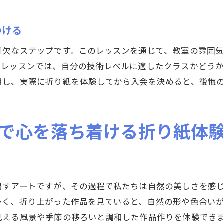
長期的に続ける習い事としての価値
健康と折り紙の関係性
つける
基礎から応用まで群馬県の折り紙教室で学ぶ技法
可欠なステップです。このレッスンを通じて、教室の雰囲
基本の折り方をマスターしよう
験レッスンでは、自分の技術レベルに適したクラスかどう
応用技術で作る複雑な折り紙作品
用し、実際に折り紙を体験してから入会を決めると、後悔
技法別に学ぶ折り紙テクニック
実践を重ねて磨く折り紙の技
で心を落ち着ける折り紙体
講師直伝のオリジナルテクニック
作品の幅を広げる応用折り方
群馬県の自然と共に楽しむ折り紙習い事の新しい発見
自然公園で体験する折り紙ワークショップ
出すアートですが、その過程で私たちは自然の美しさを感
多く、折り上がった作品を見ていると、自然の形や色合い
季節の移り変わりと折り紙の関係
見える風景や季節の移ろいと調和した作品作りを体験でき
自然素材を使った折り紙の楽しみ方