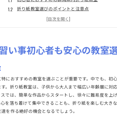
折り紙教室選びのポイントと注意点
初心者から上級者まで対応した授業内容
群馬の折り紙教室での初めての一歩
講師の質とクラス編成の確認方法
体験レッスンで自分に合った教室を見つける
習い事初心者も安心の教室
自然に包まれた群馬県で心を落ち着ける折り紙体験
折り紙を通じて自然を感じる瞬間
室
自然と共に創造力を育む群馬県の魅力
に特におすすめの教室を選ぶことが重要です。中でも、初
心を落ち着ける折り紙のリラクゼーション効果
ます。折り紙教室は、子供から大人まで幅広い年齢層に対
自然の中での折り紙ワークショップ体験談
ラスでは、簡単な作品からスタートし、徐々に難易度を上
群馬の四季と折り紙作品の関係
、心を落ち着けて集中できることも、折り紙を楽しむ大き
自然素材を取り入れた折り紙作品の作り方
友達を作る絶好の機会となるでしょう。