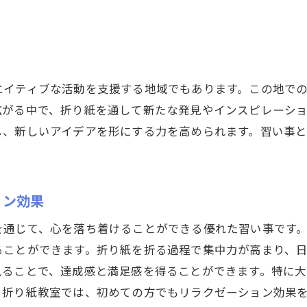
地域の自然をテーマにした折り紙創作
折り紙で表現する群馬の自然の美
自然観察と折り紙の融合体験
エイティブな活動を支援する地域でもあります。この地で
広がる中で、折り紙を通して新たな発見やインスピレーシ
し、新しいアイデアを形にする力を高められます。習い事
ョン効果
を通じて、心を落ち着けることができる優れた習い事です
ることができます。折り紙を折る過程で集中力が高まり、
見ることで、達成感と満足感を得ることができます。特に
。折り紙教室では、初めての方でもリラクゼーション効果