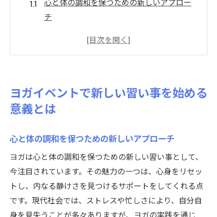
心と体の調和を保つための新しいアプロー
チ
ストレス解消に効果的なヨガの力
ヨガイベントがもたらすコミュニティの形
成
初心者に優しいヨガイベントの魅力
ヨガイベントで新しい習い事を始める
日常生活に活かせるヨガの知識
意義とは
新しい習い事としてのヨガの未来
初心者必見ヨガイベントでの習い事の始め方
心と体の調和を保つための新しいアプローチ
初めてのヨガイベント参加の心得
ヨガは心と体の調和を保つための新しい習い事として、
基礎を学ぶためのステップバイステップガ
今注目されています。その魅力の一つは、心身をリセッ
イド
トし、内なる静けさを見つけるサポートをしてくれる点
初心者向けヨガポーズの紹介
です。現代社会では、ストレスや忙しさにより、自分自
ヨガイベントでのコミュニケーションの楽
身を見失うことが多々ありますが、ヨガの実践を通じ