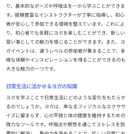
り、基本的なポーズや呼吸法を一から学ぶことができま
る
す。経験豊富なインストラクターが丁寧に指導し、初心
ヨガを日常生活に組み込む方法
者が安心して参加できる環境を整えています。これによ
家庭でのヨガ習慣の始め方
り、初心者でも気軽にヨガを楽しむことができ、新しい
ヨガイベントを活用した継続習慣
習い事としての魅力を感じることができます。また、ヨ
日常でのヨガ活用テクニック
ガイベントは、違うレベルの参加者が集まることで、多
ヨガをライフスタイルに統合する
様な体験やインスピレーションを得ることができるのも
日々の生活にヨガを取り入れるメリット
大きな魅力の一つです。
日常生活に活かせるヨガの知識
ヨガを学ぶことで日常生活にどのような変化をもたらせ
るのでしょうか。ヨガは、単なるフィジカルなエクササ
イズに留まらず、心の平穏と体の健康を維持するための
強力なツールです。呼吸法や瞑想を通じてストレスを効
果的に解消し、集中力を高めることで、忙しい日常にお