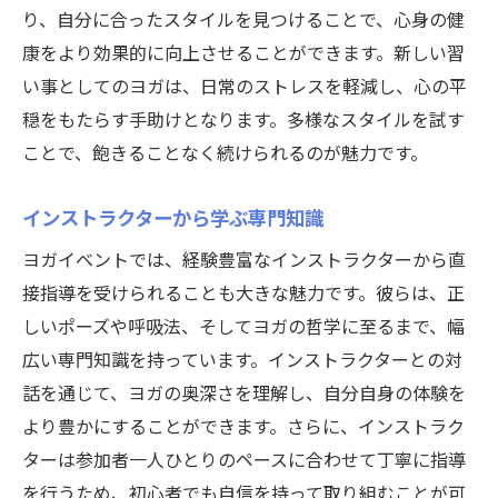
り、自分に合ったスタイルを見つけることで、心身の健
康をより効果的に向上させることができます。新しい習
い事としてのヨガは、日常のストレスを軽減し、心の平
穏をもたらす手助けとなります。多様なスタイルを試す
ことで、飽きることなく続けられるのが魅力です。
公式ラジオ番組「ダンスのとなり」スタート！ スタ
公式ラジオ番組「ダンスのとなり」スタート！ スタ
ジオのこと、先生たちのことなどゆるく配信中
ジオのこと、先生たちのことなどゆるく配信中
インストラクターから学ぶ専門知識
視聴する
視聴する
ヨガイベントでは、経験豊富なインストラクターから直
接指導を受けられることも大きな魅力です。彼らは、正
しいポーズや呼吸法、そしてヨガの哲学に至るまで、幅
広い専門知識を持っています。インストラクターとの対
話を通じて、ヨガの奥深さを理解し、自分自身の体験を
より豊かにすることができます。さらに、インストラク
ターは参加者一人ひとりのペースに合わせて丁寧に指導
を行うため、初心者でも自信を持って取り組むことが可