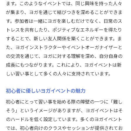
心と体のリセット方法
ます。このようなイベントでは、同じ興味を持った人々
ヨガの呼吸法でリラックス
が集まり、ヨガを通じて結びつきを深めることができま
新たな習い事でのリフレッシュ効果
す。参加者は一緒にヨガを楽しむだけでなく、日常のス
トレスを共有したり、ポジティブなエネルギーを得たり
ヨガイベント後の心地よさを持続させる
することで、新しい友人関係を築くことができます。ま
リフレッシュするためのヨガポーズ
た、ヨガインストラクターやイベントオーガナイザーと
ヨガイベントでチャージするエネルギー
の交流を通じて、ヨガに対する理解を深め、自分自身の
ヨガイベントを通じて習い事に転機を求める
成長にもつながります。これにより、ヨガイベントは新
ヨガを通じて自己発見をする
しい習い事として多くの人々に支持されています。
新しいスキルの習得を目指す
ヨガイベントから得るインスピレーション
初心者に優しいヨガイベントの魅力
人生の転機としてのヨガ
初心者にとって習い事を始める際の障壁の一つに「難し
ヨガが与えるキャリアへの影響
そう」というイメージがありますが、ヨガイベントはそ
のハードルを低く設定しています。多くのヨガイベント
習い事から得られる自己成長
では、初心者向けのクラスやセッションが提供されてお
ヨガイベントで新しい習い事を日常に取り入れ