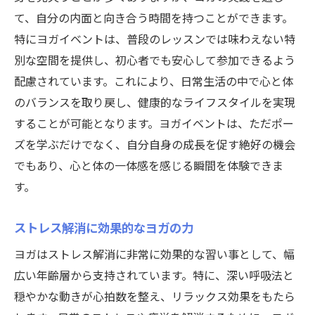
しみ方
て、自分の内面と向き合う時間を持つことができます。
ヨガマット選びのポイント
特にヨガイベントは、普段のレッスンでは味わえない特
ヨガイベントでの服装と持ち物
別な空間を提供し、初心者でも安心して参加できるよう
配慮されています。これにより、日常生活の中で心と体
ヨガイベントが提供する新しい習い事の魅力
のバランスを取り戻し、健康的なライフスタイルを実現
多様なヨガスタイルを体験
することが可能となります。ヨガイベントは、ただポー
インストラクターから学ぶ専門知識
ズを学ぶだけでなく、自分自身の成長を促す絶好の機会
ヨガイベントでの新しい友情の構築
でもあり、心と体の一体感を感じる瞬間を体験できま
イベントを通しての自己成長
す。
日常生活の質を向上させる秘訣
ストレス解消に効果的なヨガの力
ヨガイベントで得られる心の安定
習い事としてのヨガイベント参加のメリット
ヨガはストレス解消に非常に効果的な習い事として、幅
定期的な運動習慣の確立
広い年齢層から支持されています。特に、深い呼吸法と
穏やかな動きが心拍数を整え、リラックス効果をもたら
心身の健康を維持する方法