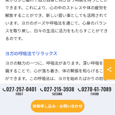
できます。これにより、心の中のストレスや体の疲労を
解放することができ、新しい習い事としても活用されて
います。ヨガのポーズや呼吸法を通じて、心身のバラン
スを取り戻し、日々の生活に活力をもたらすことができ
るのです。
ヨガの呼吸法でリラックス
ヨガの魅力の一つに、呼吸法があります。深い呼吸を意
識することで、心が落ち着き、体の緊張を和らげること
ができます。この呼吸法は、ヨガを始めたばかりの初心
者でも簡単に取り入れることができ、新しい習い事とし
027-257-0401
027-215-3938
0270-61-7089
てのスタートにも最適です。日常の中で意識的に呼吸を
FIRST
SECOND
THIRD
整える習慣を持つことで、ストレスフルな状況でもリラ
体験申し込み・お問い合わせ
ックスできるようになります。ヨガイベントで学んだ呼