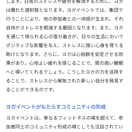
します。日常のストレスや疲労を解消するために、ヨガ
集中力と柔軟性の向上
は優れた選択肢となります。ヨガイベントでは、集団で
ヨガがもたらす生活のリズム
行うことにより、他の参加者との一体感が生まれ、それ
ヨガイベントでの達成感
自体がストレスを軽減する要因となります。また、ヨガ
ストレス軽減とリラクゼーションの効果
を通じて得られる心の落ち着きが、日々の生活において
日常を豊かにするヨガイベントの習い事体験
ポジティブな影響を与え、ストレスに強い心身を育てる
毎日に活力を与えるヨガの実践
助けとなります。さらに、ヨガは心拍数を安定させる効
果があり、心地よい疲れを感じることで、質の高い睡眠
ヨガを通じた生活の変化
へと導いてくれるでしょう。こうしたヨガの力を活用す
ヨガイベントで得られる新しい視点
ることで、ストレスから解放された新しい自分を発見す
健康的なライフスタイルの構築
ることができるのです。
ヨガが日常にもたらすポジティブな影響
ヨガイベントでの体験を家庭で活かす方法
ヨガイベントがもたらすコミュニティの形成
ヨガイベントで心身をリフレッシュする新習い
ヨガイベントは、単なるフィットネスの場を超えて、参
事
加者同士のコミュニティ形成の場としても注目されてい