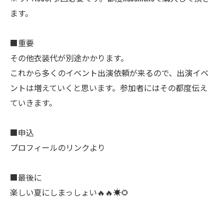
ます。
■重要
その他衣装代が別途かかります。
これから多くのイベント出演依頼が来るので、出演イベ
ントは増えていくと思います。参加者にはその都度伝え
ていきます。
■申込
プロフィールのリンクより
■最後に
楽しい夏にしまっしょい🔥🔥☀️🌻
公式ラジオ番組「ダンスのとなり」スタート！ スタ
公式ラジオ番組「ダンスのとなり」スタート！ スタ
ジオのこと、先生たちのことなどゆるく配信中
ジオのこと、先生たちのことなどゆるく配信中