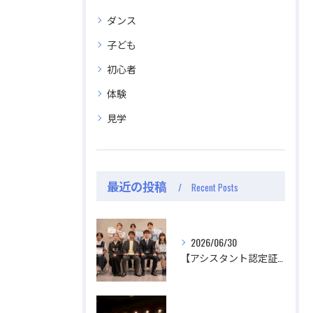
ダンス
子ども
初心者
体験
見学
最近の投稿
公式ラジオ番組「ダンスのとなり」スタート！ スタ
公式ラジオ番組「ダンスのとなり」スタート！ スタ
Recent Posts
ジオのこと、先生たちのことなどゆるく配信中
ジオのこと、先生たちのことなどゆるく配信中
視聴する
視聴する
2026/06/30
【アシスタント認定証授与式】