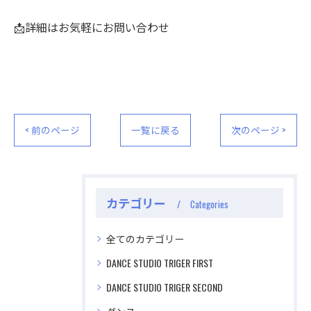
📩詳細はお気軽にお問い合わせ
< 前のページ
一覧に戻る
次のページ >
公式ラジオ番組「ダンスのとなり」スタート！ スタ
公式ラジオ番組「ダンスのとなり」スタート！ スタ
ジオのこと、先生たちのことなどゆるく配信中
ジオのこと、先生たちのことなどゆるく配信中
カテゴリー
Categories
視聴する
視聴する
全てのカテゴリー
DANCE STUDIO TRIGER FIRST
DANCE STUDIO TRIGER SECOND