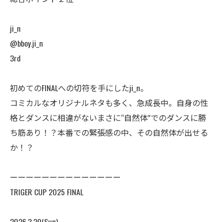
ji_n
@bboy.ji_n
3rd
初めてのFINALへの切符を手にしたji_n。
コミカルなオリジナルネタも多く、急成長中。自身の性
格とダンスに相違がないまさに“自然体”でのダンスに勝
ち筋あり！？本番での緊張感の中、その自然体が出せる
か！？
ーーーーーーーーーーーーーー
TRIGER CUP 2025 FINAL
2026.3.29(Sun)