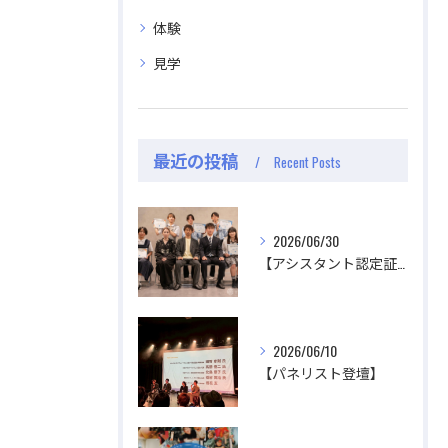
ジオのこと、先生たちのことなどゆるく配信中
ジオのこと、先生たちのことなどゆるく配信中
体験
見学
視聴する
視聴する
最近の投稿
Recent Posts
2026/06/30
【アシスタント認定証授与式】
2026/06/10
【パネリスト登壇】