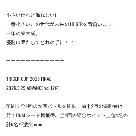
小さいけれど侮れない❗️
一番小さいこの世代が未来のTRIGERを背負います。
一年の集大成。
優勝は果たしてどれの手に！？
ーーーーーーーーーーーー
TRIGER CUP 2025 FINAL
2026.3.29 ADVANCE vol.12内
年間で全4回の動画バトルを開催。前半2回の優勝者は一
発でFINALシード権獲得、全4回の総合ポイント上位4名の
計6名が激突🔥🔥