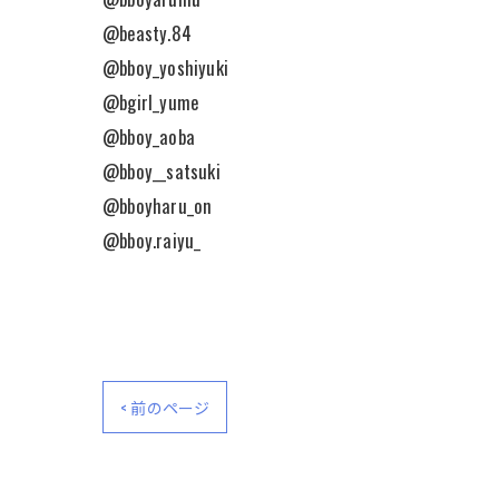
@beasty.84
@bboy_yoshiyuki
@bgirl_yume
@bboy_aoba
@bboy__satsuki
@bboyharu_on
@bboy.raiyu_
< 前のページ