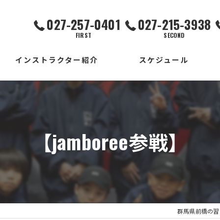
027-257-0401
027-215-3938
FIRST
SECOND
インストラクター紹介
スケジュール
FIRST校
SECOND校
【jamboree参戦】
THIRD校
出張校
群馬県前橋の習い事な