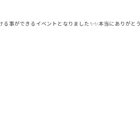
ける事ができるイベントとなりました✨✨本当にありがと
公式ラジオ番組「ダンスのとなり」スタート！ スタ
公式ラジオ番組「ダンスのとなり」スタート！ スタ
ジオのこと、先生たちのことなどゆるく配信中
ジオのこと、先生たちのことなどゆるく配信中
視聴する
視聴する