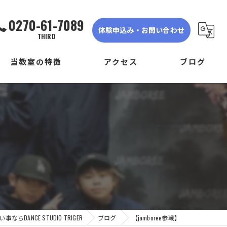
0270-61-7089
体験申込み・お問い合わせ
THIRD
当教室の特徴
アクセス
ブログ
ダンス
DANCE STUDIO TRIGER FIRST
子ども
DANCE STUDIO TRIGER SECOND
初心者
DANCE STUDIO TRIGER THIRD
体験
見学
らDANCE STUDIO TRIGER
ブログ
【jamboree参戦】