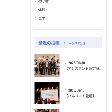
初心者
体験
見学
最近の投稿
Recent Posts
公式ラジオ番組「ダンスのとなり」スタート！ スタ
公式ラジオ番組「ダンスのとなり」スタート！ スタ
ジオのこと、先生たちのことなどゆるく配信中
ジオのこと、先生たちのことなどゆるく配信中
2026/06/30
【アシスタント認定証授与式】
視聴する
視聴する
2026/06/10
【パネリスト登壇】