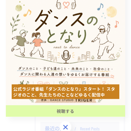
カテゴリー
Categories
全てのカテゴリー
DANCE STUDIO TRIGER FIRST
DANCE STUDIO TRIGER SECOND
ダンス
子ども
初心者
公式ラジオ番組「ダンスのとなり」スタート！ スタ
体験
ジオのこと、先生たちのことなどゆるく配信中
見学
公式ラジオ番組「ダンスのとなり」スタート！ スタ
ジオのこと、先生たちのことなどゆるく配信中
視聴する
視聴する
最近の投稿
Recent Posts