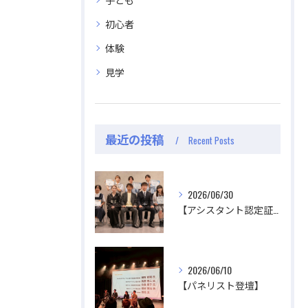
公式ラジオ番組「ダンスのとなり」スタート！ スタ
公式ラジオ番組「ダンスのとなり」スタート！ スタ
ジオのこと、先生たちのことなどゆるく配信中
ジオのこと、先生たちのことなどゆるく配信中
初心者
体験
視聴する
視聴する
見学
最近の投稿
Recent Posts
2026/06/30
【アシスタント認定証授与式】
2026/06/10
【パネリスト登壇】