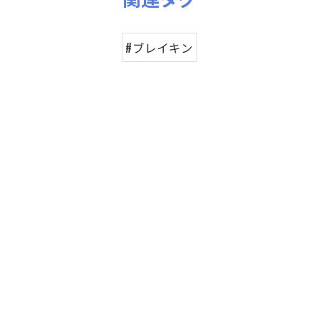
視聴する
視聴する
#ブレイキン