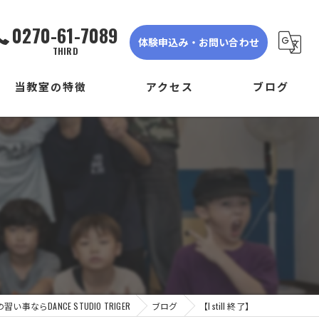
0270-61-7089
体験申込み・お問い合わせ
THIRD
当教室の特徴
アクセス
ブログ
ダンス
DANCE STUDIO TRIGER FIRST
子ども
DANCE STUDIO TRIGER SECOND
初心者
DANCE STUDIO TRIGER THIRD
体験
見学
事ならDANCE STUDIO TRIGER
ブログ
【I still 終了】