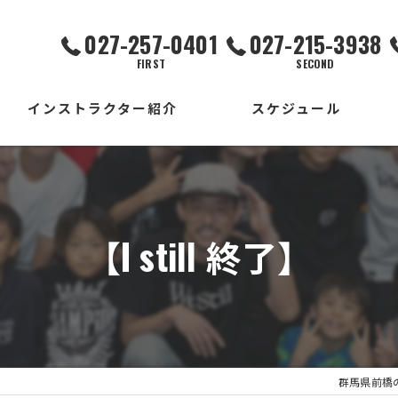
027-257-0401
027-215-3938
FIRST
SECOND
インストラクター紹介
スケジュール
FIRST校
SECOND校
【I still 終了】
THIRD校
出張校
群馬県前橋の習い