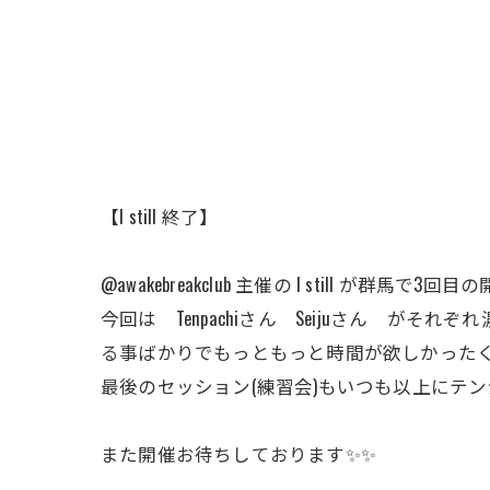
【I still 終了】
@awakebreakclub 主催の I still が群馬
今回は Tenpachiさん Seijuさん 
る事ばかりでもっともっと時間が欲しかったく
最後のセッション(練習会)もいつも以上にテンシ
また開催お待ちしております✨✨