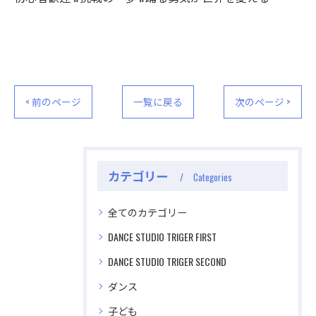
公式ラジオ番組「ダンスのとなり」スタート！ スタ
公式ラジオ番組「ダンスのとなり」スタート！ スタ
ジオのこと、先生たちのことなどゆるく配信中
ジオのこと、先生たちのことなどゆるく配信中
視聴する
視聴する
< 前のページ
一覧に戻る
次のページ >
カテゴリー
Categories
全てのカテゴリー
DANCE STUDIO TRIGER FIRST
DANCE STUDIO TRIGER SECOND
ダンス
子ども