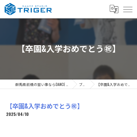
【卒園&入学おめでとう㊗️】
群馬県前橋の習い事ならDANCE STUDIO TRIGER
ブログ
【卒園&入学おめでとう㊗️】
【卒園&入学おめでとう㊗️】
2025/04/10