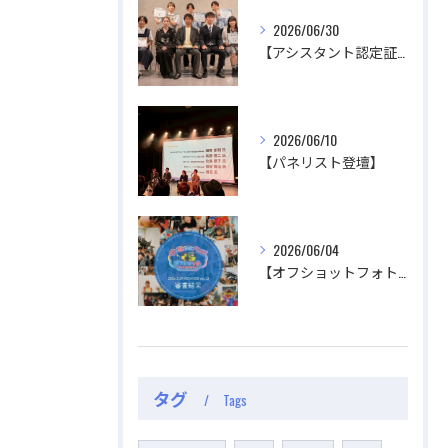
2026/06/30
【アシスタント認定証授与式】
公式ラジオ番組「ダンスのとなり」スタート！ スタ
公式ラジオ番組「ダンスのとなり」スタート！ スタ
ジオのこと、先生たちのことなどゆるく配信中
ジオのこと、先生たちのことなどゆるく配信中
2026/06/10
【パネリスト登壇】
視聴する
視聴する
2026/06/04
【オフショットフォトコンテスト審査結果】
タグ
Tags