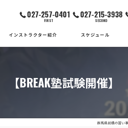
027-257-0401
027-215-3938
FIRST
SECOND
インストラクター紹介
スケジュール
FIRST校
SECOND校
【BREAK塾試験開催】
THIRD校
出張校
群馬県前橋の習い事ならD