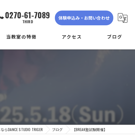
0270-61-7089
体験申込み・お問い合わせ
THIRD
当教室の特徴
アクセス
ブログ
ダンス
DANCE STUDIO TRIGER FIRST
子ども
DANCE STUDIO TRIGER SECOND
初心者
DANCE STUDIO TRIGER THIRD
体験
見学
ANCE STUDIO TRIGER
ブログ
【BREAK塾試験開催】