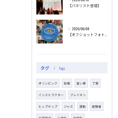
【パネリスト登壇】
公式ラジオ番組「ダンスのとなり」スタート！ スタ
公式ラジオ番組「ダンスのとなり」スタート！ スタ
ジオのこと、先生たちのことなどゆるく配信中
ジオのこと、先生たちのことなどゆるく配信中
2026/06/04
視聴する
視聴する
【オフショットフォトコンテスト審査結果】
タグ
Tags
オリンピック
前橋
習い事
丁寧
インストラクター
ブレイキン
ヒップホップ
ジャズ
運動
経験者
未就学児
小学生
中学生