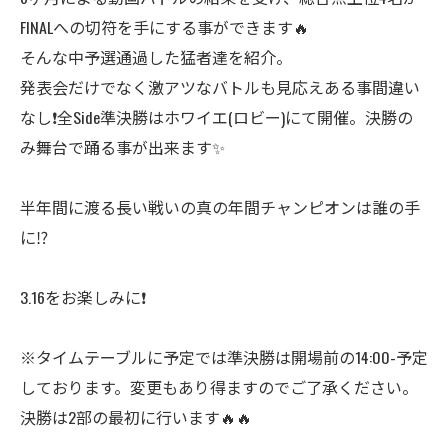
FINALへの切符を手にする事ができます🔥
そんな中予選通過した猛者達を紹介。
発表会だけでなく激アツなバトルも見応えある事間違い
なし❗️全Side準決勝はホワイエ(ロビー)にて開催。決勝の
み舞台で踊る事が出来ます✨
半年間に渡る長い戦いの真の年間チャンピオンは誰の手
に⁉️
3.16をお楽しみに❗️
※タイムテーブルに予定では準決勝は開場前の14:00-予定
しております。変更もあり得ますのでご了承ください。
決勝は2部の最初に行います🔥🔥