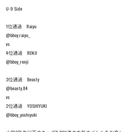
U-9 Side
1位通過 Raiyu
@bboy.raiyu_
vs
4位通過 RENJI
@bboy_renji
3位通過 Beasty
@beasty.84
vs
2位通過 YOSHIYUKI
@bboy_yoshiyuki