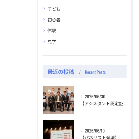
公式ラジオ番組「ダンスのとなり」スタート！ スタ
公式ラジオ番組「ダンスのとなり」スタート！ スタ
子ども
ジオのこと、先生たちのことなどゆるく配信中
ジオのこと、先生たちのことなどゆるく配信中
初心者
体験
視聴する
視聴する
見学
最近の投稿
Recent Posts
2026/06/30
【アシスタント認定証授与式】
2026/06/10
【パネリスト登壇】