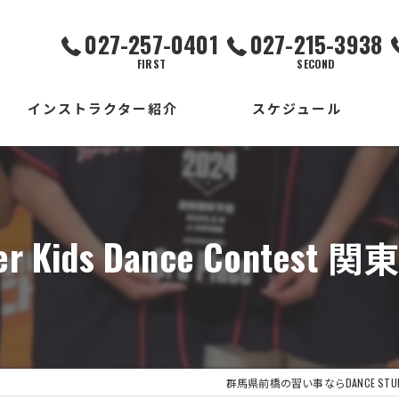
027-257-0401
027-215-3938
FIRST
SECOND
インストラクター紹介
スケジュール
FIRST校
SECOND校
r Kids Dance Contest 関
THIRD校
出張校
群馬県前橋の習い事ならDANCE STUDIO