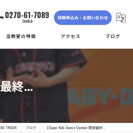
0270-61-7089
体験申込み・お問い合わせ
THIRD
当教室の特徴
アクセス
ブログ
ダンス
DANCE STUDIO TRIGER FIRST
子ども
DANCE STUDIO TRIGER SECOND
東最終...
初心者
DANCE STUDIO TRIGER THIRD
体験
見学
 TRIGER
ブログ
【Super Kids Dance Contest 関東最終...