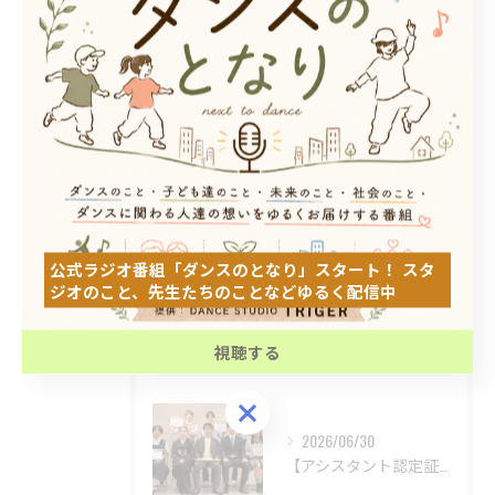
DANCE STUDIO TRIGER FIRST
DANCE STUDIO TRIGER SECOND
ダンス
子ども
初心者
体験
見学
公式ラジオ番組「ダンスのとなり」スタート！ スタ
ジオのこと、先生たちのことなどゆるく配信中
公式ラジオ番組「ダンスのとなり」スタート！ スタ
ジオのこと、先生たちのことなどゆるく配信中
最近の投稿
視聴する
Recent Posts
視聴する
2026/06/30
【アシスタント認定証授与式】