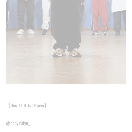
【Dec. U-9 1st Raiyu】
@bboy.raiyu_