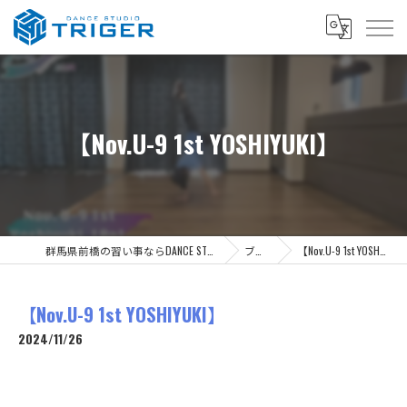
【Nov.U-9 1st YOSHIYUKI】
群馬県前橋の習い事ならDANCE STUDIO TRIGER
ブログ
【Nov.U-9 1st YOSHIYUKI】
【Nov.U-9 1st YOSHIYUKI】
2024/11/26