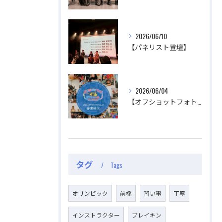
2026/06/10
公式ラジオ番組「ダンスのとなり」スタート！ スタ
公式ラジオ番組「ダンスのとなり」スタート！ スタ
【パネリスト登壇】
ジオのこと、先生たちのことなどゆるく配信中
ジオのこと、先生たちのことなどゆるく配信中
視聴する
視聴する
2026/06/04
【オフショットフォトコンテスト審査結果】
タグ
Tags
オリンピック
前橋
習い事
丁寧
インストラクター
ブレイキン