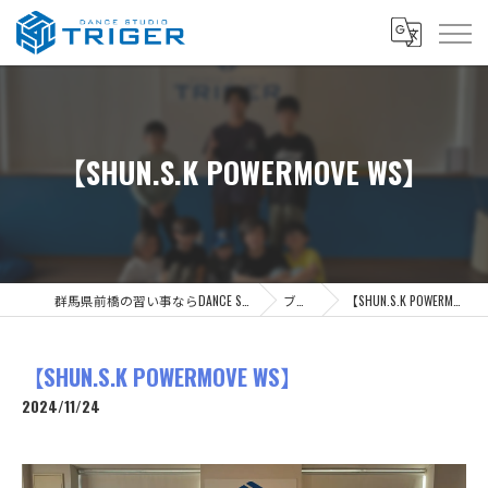
【SHUN.S.K POWERMOVE WS】
群馬県前橋の習い事ならDANCE STUDIO TRIGER
ブログ
【SHUN.S.K POWERMOVE WS】
【SHUN.S.K POWERMOVE WS】
2024/11/24