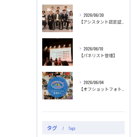
2026/06/30
【アシスタント認定証授与式】
公式ラジオ番組「ダンスのとなり」スタート！ スタ
公式ラジオ番組「ダンスのとなり」スタート！ スタ
ジオのこと、先生たちのことなどゆるく配信中
ジオのこと、先生たちのことなどゆるく配信中
2026/06/10
【パネリスト登壇】
視聴する
視聴する
2026/06/04
【オフショットフォトコンテスト審査結果】
タグ
Tags