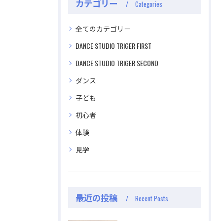
カテゴリー
Categories
全てのカテゴリー
DANCE STUDIO TRIGER FIRST
DANCE STUDIO TRIGER SECOND
ダンス
子ども
初心者
体験
見学
公式ラジオ番組「ダンスのとなり」スタート！ スタ
公式ラジオ番組「ダンスのとなり」スタート！ スタ
ジオのこと、先生たちのことなどゆるく配信中
ジオのこと、先生たちのことなどゆるく配信中
最近の投稿
Recent Posts
視聴する
視聴する