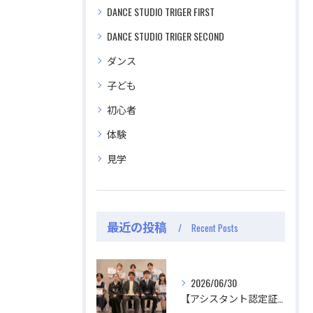
DANCE STUDIO TRIGER FIRST
DANCE STUDIO TRIGER SECOND
ダンス
子ども
初心者
体験
見学
公式ラジオ番組「ダンスのとなり」スタート！ スタ
公式ラジオ番組「ダンスのとなり」スタート！ スタ
ジオのこと、先生たちのことなどゆるく配信中
ジオのこと、先生たちのことなどゆるく配信中
最近の投稿
Recent Posts
視聴する
視聴する
2026/06/30
【アシスタント認定証授与式】