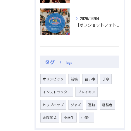
公式ラジオ番組「ダンスのとなり」スタート！ スタ
公式ラジオ番組「ダンスのとなり」スタート！ スタ
ジオのこと、先生たちのことなどゆるく配信中
ジオのこと、先生たちのことなどゆるく配信中
2026/06/04
【オフショットフォトコンテスト審査結果】
視聴する
視聴する
タグ
Tags
オリンピック
前橋
習い事
丁寧
インストラクター
ブレイキン
ヒップホップ
ジャズ
運動
経験者
未就学児
小学生
中学生