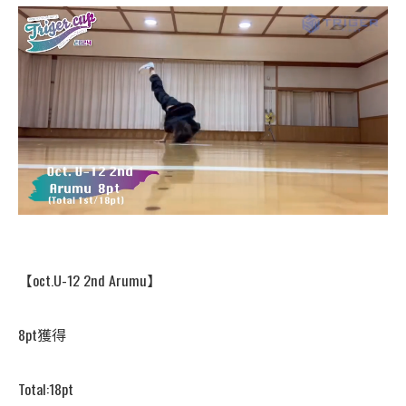
【oct.U-12 2nd Arumu】
8pt獲得
Total:18pt