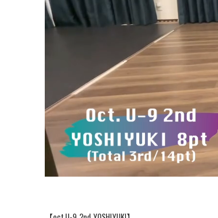
【oct.U-9 2nd YOSHIYUKI】