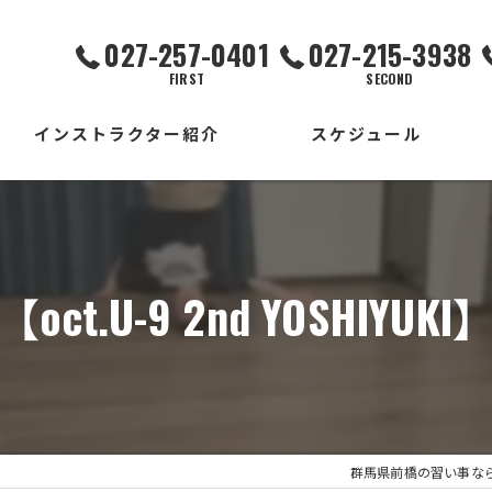
027-257-0401
027-215-3938
FIRST
SECOND
インストラクター紹介
スケジュール
FIRST校
SECOND校
【oct.U-9 2nd YOSHIYUKI
THIRD校
出張校
群馬県前橋の習い事ならDANC