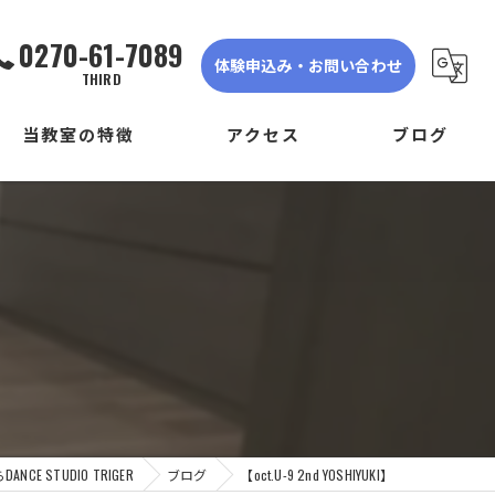
0270-61-7089
体験申込み・お問い合わせ
THIRD
当教室の特徴
アクセス
ブログ
ダンス
DANCE STUDIO TRIGER FIRST
子ども
DANCE STUDIO TRIGER SECOND
】
初心者
DANCE STUDIO TRIGER THIRD
体験
見学
E STUDIO TRIGER
ブログ
【oct.U-9 2nd YOSHIYUKI】