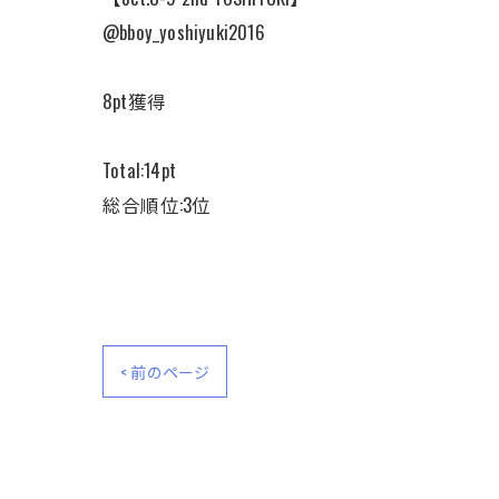
@bboy_yoshiyuki2016
8pt獲得
Total:14pt
総合順位:3位
< 前のページ