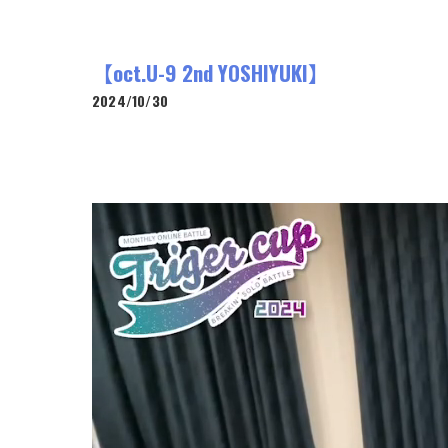
【oct.U-9 2nd YOSHIYUKI】
2024/10/30