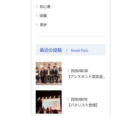
公式ラジオ番組「ダンスのとなり」スタート！ スタ
公式ラジオ番組「ダンスのとなり」スタート！ スタ
初心者
ジオのこと、先生たちのことなどゆるく配信中
ジオのこと、先生たちのことなどゆるく配信中
体験
視聴する
視聴する
見学
最近の投稿
Recent Posts
2026/06/30
【アシスタント認定証授与式】
2026/06/10
【パネリスト登壇】