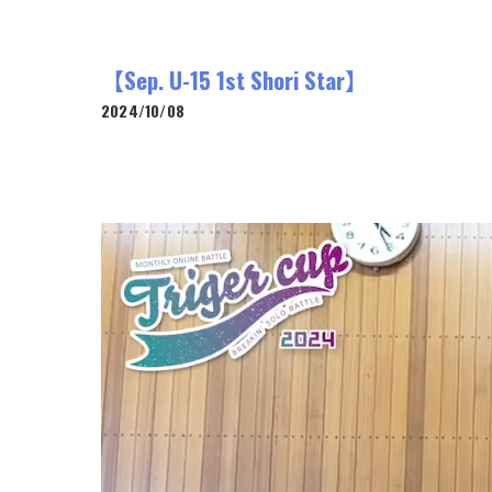
【Sep. U-15 1st Shori Star】
2024/10/08