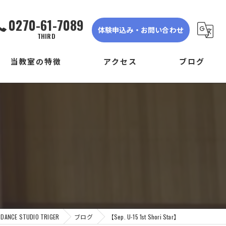
0270-61-7089
体験申込み・お問い合わせ
THIRD
当教室の特徴
アクセス
ブログ
ダンス
DANCE STUDIO TRIGER FIRST
子ども
DANCE STUDIO TRIGER SECOND
】
初心者
DANCE STUDIO TRIGER THIRD
体験
見学
E STUDIO TRIGER
ブログ
【Sep. U-15 1st Shori Star】