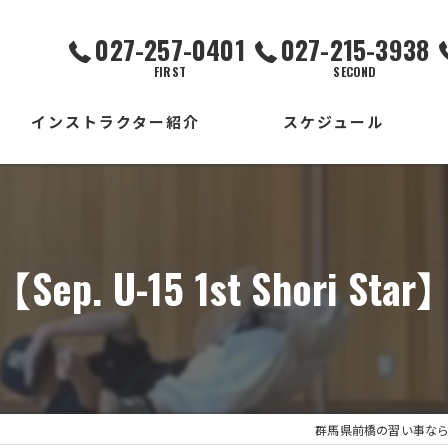
027-257-0401
027-215-3938
FIRST
SECOND
インストラクター紹介
スケジュール
FIRST校
SECOND校
【Sep. U-15 1st Shori Star
THIRD校
出張校
群馬県前橋の習い事ならDANC