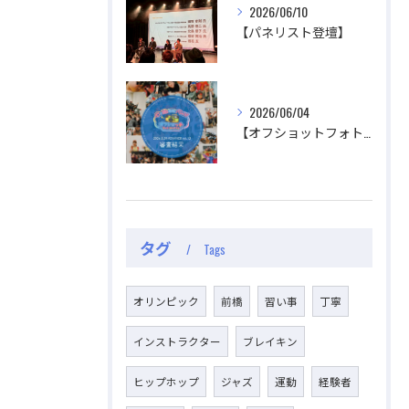
2026/06/10
【パネリスト登壇】
公式ラジオ番組「ダンスのとなり」スタート！ スタ
公式ラジオ番組「ダンスのとなり」スタート！ スタ
ジオのこと、先生たちのことなどゆるく配信中
ジオのこと、先生たちのことなどゆるく配信中
視聴する
視聴する
2026/06/04
【オフショットフォトコンテスト審査結果】
タグ
Tags
オリンピック
前橋
習い事
丁寧
インストラクター
ブレイキン
ヒップホップ
ジャズ
運動
経験者