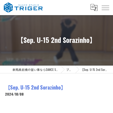
【Sep. U-15 2nd Sorazinho】
群馬県前橋の習い事ならDANCE STUDIO TRIGER
ブログ
【Sep. U-15 2nd Sorazinho】
【Sep. U-15 2nd Sorazinho】
2024/10/08