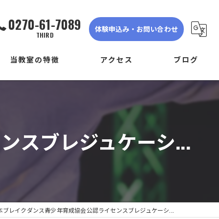
0270-61-7089
体験申込み・お問い合わせ
THIRD
当教室の特徴
アクセス
ブログ
ダンス
DANCE STUDIO TRIGER FIRST
子ども
DANCE STUDIO TRIGER SECOND
スブレジュケーシ...
初心者
DANCE STUDIO TRIGER THIRD
体験
見学
本ブレイクダンス青少年育成協会公認ライセンスブレジュケーシ...