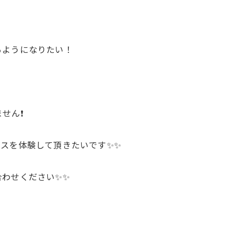
ジオのこと、先生たちのことなどゆるく配信中
ジオのこと、先生たちのことなどゆるく配信中
視聴する
視聴する
るようになりたい！
ん❗️
クダンスを体験して頂きたいです✨✨
合わせください✨✨