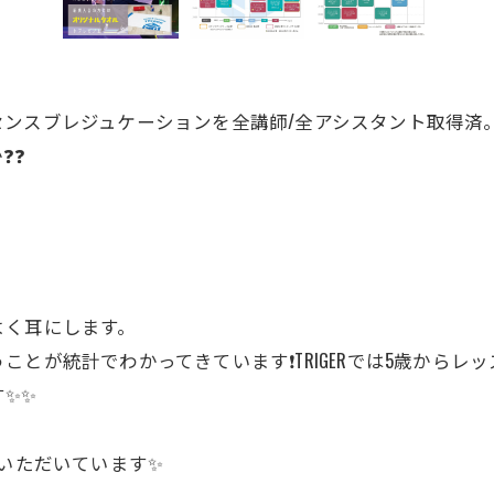
センスブレジュケーションを全講師/全アシスタント取得済
❓❓
よく耳にします。
とが統計でわかってきています❗️TRIGERでは5歳から
✨✨
ていただいています✨
公式ラジオ番組「ダンスのとなり」スタート！ スタ
公式ラジオ番組「ダンスのとなり」スタート！ スタ