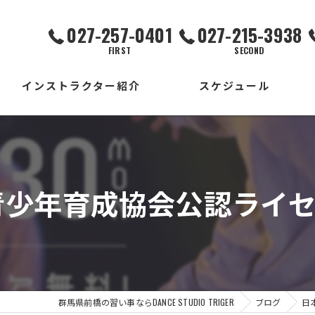
027-257-0401
027-215-3938
FIRST
SECOND
インストラクター紹介
スケジュール
FIRST校
SECOND校
少年育成協会公認ライセン
THIRD校
出張校
群馬県前橋の習い事ならDANCE STUDIO TRIGER
ブログ
日