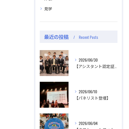
見学
視聴する
視聴する
最近の投稿
Recent Posts
2026/06/30
【アシスタント認定証授与式】
2026/06/10
【パネリスト登壇】
2026/06/04